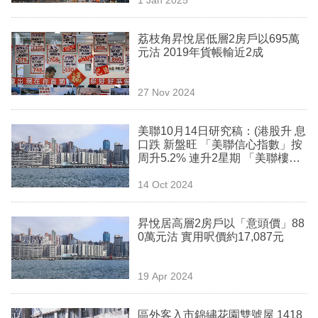
專
區
荔枝角昇悅居低層2房戶以695萬
元沽 2019年貨帳輸近2成
27 Nov 2024
美聯10月14日研究稿：(港股升 息
口跌 新盤旺 「美聯信心指數」按
周升5.2% 連升2星期 「美聯樓價
指數」按周微升0.02% 樓價指數
14 Oct 2024
初步反映減息後市況)
昇悅居高層2房戶以「意頭價」88
0萬元沽 實用呎價約17,087元
19 Apr 2024
區外客入市錦繡花園雙號屋 1418