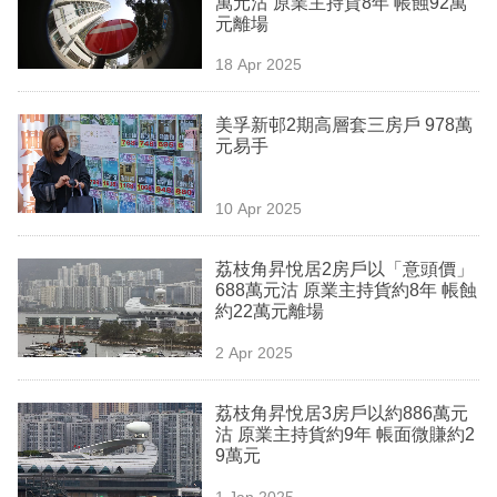
萬元沽 原業主持貨8年 帳蝕92萬
業
元離場
科
18 Apr 2025
技
美孚新邨2期高層套三房戶 978萬
職
元易手
場
10 Apr 2025
生
活
荔枝角昇悅居2房戶以「意頭價」
688萬元沽 原業主持貨約8年 帳蝕
時
約22萬元離場
事
2 Apr 2025
專
欄
荔枝角昇悅居3房戶以約886萬元
沽 原業主持貨約9年 帳面微賺約2
訂
9萬元
閱
1 Jan 2025