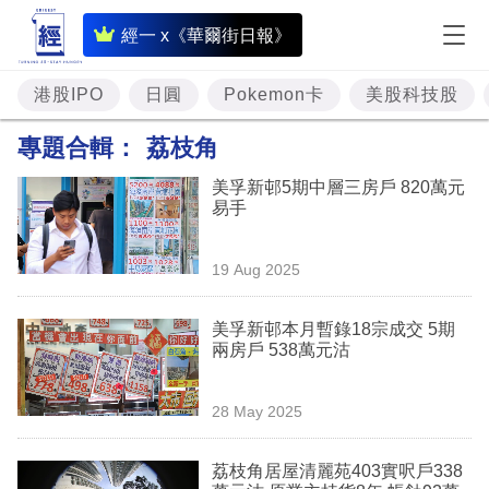
即
經一 x《華爾街日報》
時
財
港股IPO
日圓
Pokemon卡
美股科技股
經
專題合輯：
荔枝角
專
美孚新邨5期中層三房戶 820萬元
題
易手
投
19 Aug 2025
資
樓
美孚新邨本月暫錄18宗成交 5期
兩房戶 538萬元沽
市
理
28 May 2025
財
荔枝角居屋清麗苑403實呎戶338
商