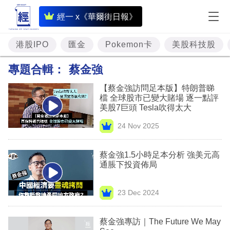
即
經一 x《華爾街日報》
時
財
港股IPO
匯金
Pokemon卡
美股科技股
經
專題合輯：
蔡金強
專
【蔡金強訪問足本版】特朗普睇
題
檔 全球股市已變大賭場 逐一點評
美股7巨頭 Tesla吹得太大
投
24 Nov 2025
資
樓
蔡金強1.5小時足本分析 強美元高
通脹下投資佈局
市
理
23 Dec 2024
財
蔡金強專訪｜The Future We May
商