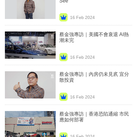
See
業
科
16 Feb 2024
技
蔡金強專訪｜美國不會衰退 AI熱
職
潮未完
場
16 Feb 2024
生
活
蔡金強專訪｜內房仍未見㡳 宜分
散投資
時
事
16 Feb 2024
專
欄
蔡金強專訪｜香港恐陷通縮 市民
應如何部署
訂
閱
16 Feb 2024