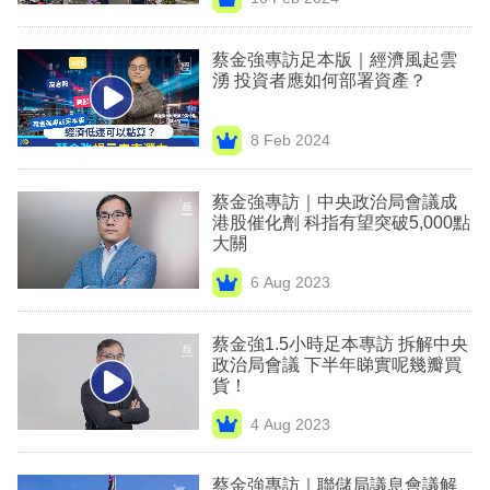
專
區
蔡金強專訪足本版｜經濟風起雲
湧 投資者應如何部署資產？
8 Feb 2024
蔡金強專訪｜中央政治局會議成
港股催化劑 科指有望突破5,000點
大關
6 Aug 2023
蔡金強1.5小時足本專訪 拆解中央
政治局會議 下半年睇實呢幾瓣買
貨！
4 Aug 2023
蔡金強專訪｜聯儲局議息會議解