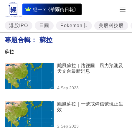
即
經一 x《華爾街日報》
時
財
港股IPO
日圓
Pokemon卡
美股科技股
經
專題合輯：
蘇拉
專
蘇拉
題
颱風蘇拉｜路徑圖、風力預測及
投
天文台最新消息
資
樓
4 Sep 2023
市
颱風蘇拉｜一號戒備信號現正生
理
效
財
2 Sep 2023
商