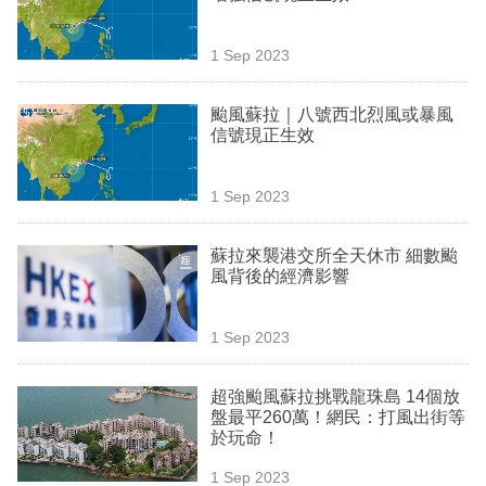
專
區
1 Sep 2023
颱風蘇拉｜八號西北烈風或暴風
信號現正生效
1 Sep 2023
蘇拉來襲港交所全天休市 細數颱
風背後的經濟影響
1 Sep 2023
超強颱風蘇拉挑戰龍珠島 14個放
盤最平260萬！網民：打風出街等
於玩命！
1 Sep 2023