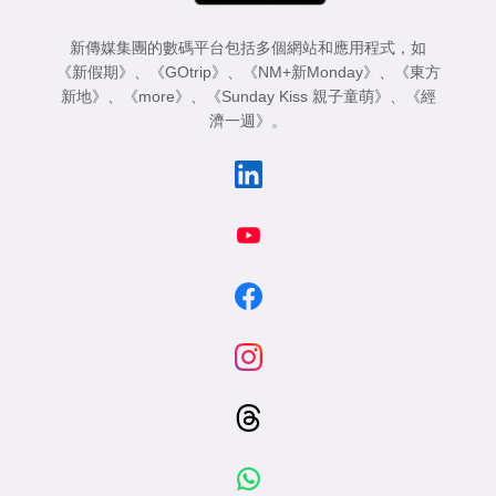
新傳媒集團的數碼平台包括多個網站和應用程式，如
《新假期》
、
《GOtrip》
、
《NM+新Monday》
、
《東方
新地》
、
《more》
、
《Sunday Kiss 親子童萌》
、
《經
濟一週》
。