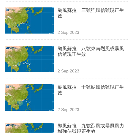
業
颱風蘇拉｜三號強風信號現正生
效
科
技
2 Sep 2023
職
場
颱風蘇拉｜八號東南烈風或暴風
信號現正生效
生
活
2 Sep 2023
時
颱風蘇拉｜十號颶風信號現正生
事
效
專
欄
2 Sep 2023
訂
颱風蘇拉｜九號烈風或暴風風力
閱
增強信號現正生效