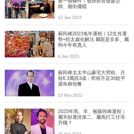
要一個條件｜發跡前曾做髮型
業
師、廟街擺檔
科
12 Jan 2023
技
蘇民峰2023兔年運程｜12生肖運
職
勢+犯太歲化解法 屬龍是非多、屬
狗今年有貴人
場
6 Jan 2023
生
活
蘇民峰太太半山豪宅大劈租、月
租6.3萬跌3成：呎租不足30蚊平
時
過魚柳包餐
事
23 Nov 2022
專
欄
2023年馬、羊、猴蘇民峰運程｜
屬羊財運排第二、屬馬打工仔等
訂
升職？
閱
26 Oct 2022