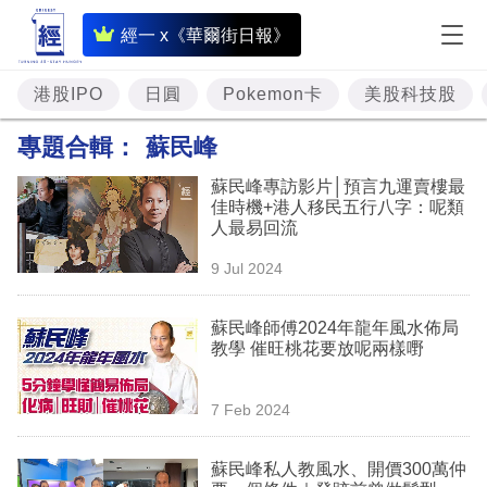
即
經一 x《華爾街日報》
時
財
港股IPO
日圓
Pokemon卡
美股科技股
經
專題合輯：
蘇民峰
專
蘇民峰專訪影片│預言九運賣樓最
題
佳時機+港人移民五行八字：呢類
人最易回流
投
9 Jul 2024
資
樓
蘇民峰師傅2024年龍年風水佈局
教學 催旺桃花要放呢兩樣嘢
市
理
7 Feb 2024
財
蘇民峰私人教風水、開價300萬仲
商