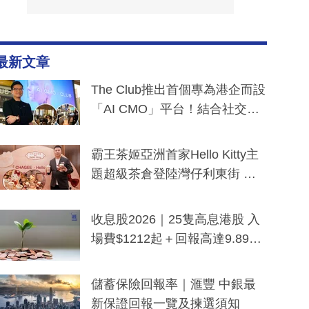
最新文章
The Club推出首個專為港企而設
「AI CMO」平台！結合社交聆
聽與廣東話大模型 助中小企數
分鐘生成「貼地」宣傳短片
霸王茶姬亞洲首家Hello Kitty主
題超級茶倉登陸灣仔利東街 推
出首創「伯爵紅茶色」Hello Kitt
y及香港限定特調系列
收息股2026｜25隻高息港股 入
場費$1212起＋回報高達9.89
厘！持續更新
儲蓄保險回報率｜滙豐 中銀最
新保證回報一覽及揀選須知