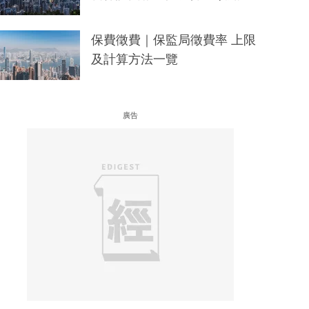
保費徵費｜保監局徵費率 上限
及計算方法一覽
廣告