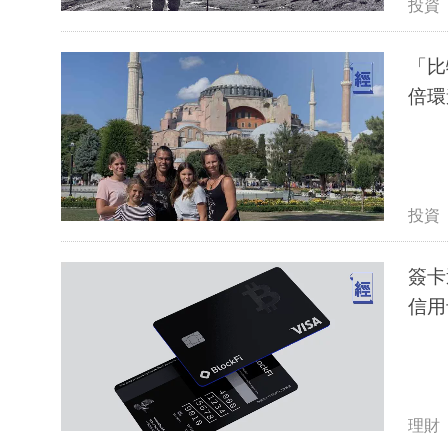
投資
「比
倍環
投資
簽卡送
信用
理財