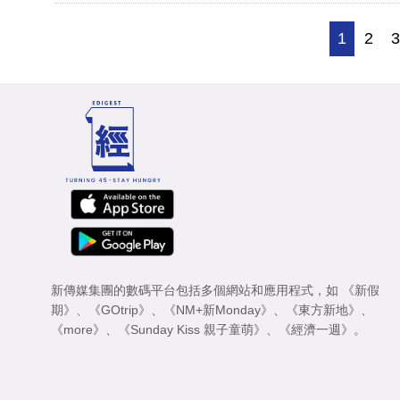
1
2
新傳媒集團的數碼平台包括多個網站和應用程式，如
《新假
期》
、
《GOtrip》
、
《NM+新Monday》
、
《東方新地》
、
《more》
、
《Sunday Kiss 親子童萌》
、
《經濟一週》
。