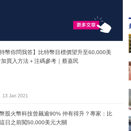
特幣你問我答】比特幣目標價望升至60,000美
元 附加買入方法＋注碼參考｜蔡嘉民
13 Jan 2021
幣股火幣科技曾飆逾90% 仲有得升？專家：比
這日之前闖50,000美元大關