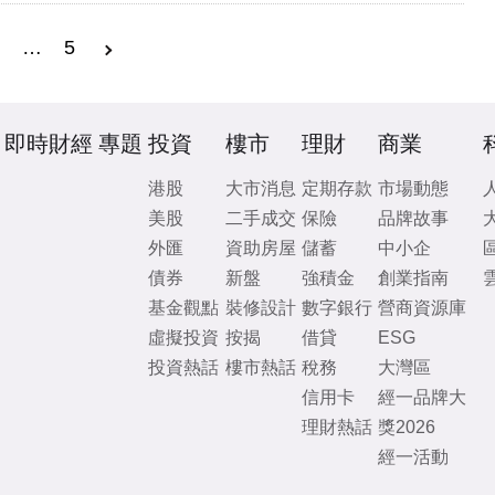
3
…
5
即時財經
專題
投資
樓市
理財
商業
港股
大市消息
定期存款
市場動態
美股
二手成交
保險
品牌故事
外匯
資助房屋
儲蓄
中小企
債券
新盤
強積金
創業指南
基金觀點
裝修設計
數字銀行
營商資源庫
虛擬投資
按揭
借貸
ESG
投資熱話
樓市熱話
稅務
大灣區
信用卡
經一品牌大
理財熱話
獎2026
經一活動