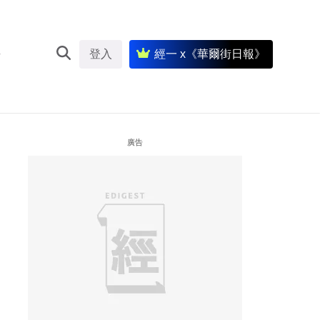
登入
經一 x《華爾街日報》
廣告