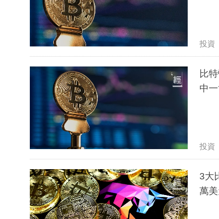
投資
比特
中一
投資
3大
萬美