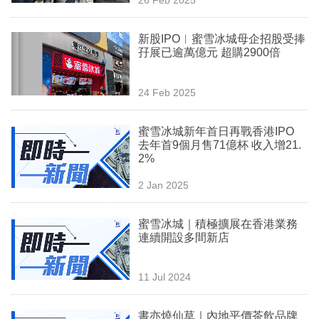
專
區
新股IPO︳蜜雪冰城母企招股受捧
孖展已逾萬億元 超購2900倍
24 Feb 2025
蜜雪冰城新年首日再戰香港IPO
去年首9個月售71億杯 收入增21.
2%
2 Jan 2025
蜜雪冰城｜積極擴展在香港業務
連續開設多間新店
11 Jul 2024
書亦燒仙草｜內地平價茶飲品牌