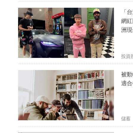
「台
網紅
洲現
投資
被動
適合
儲蓄