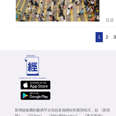
投資
1
2
新傳媒集團的數碼平台包括多個網站和應用程式，如
《新假
期》
、
《GOtrip》
、
《NM+新Monday》
、
《東方新地》
、