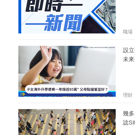
職場
設立
未來
理財
幾多
諗S