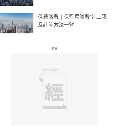
保費徵費｜保監局徵費率 上限
及計算方法一覽
廣告