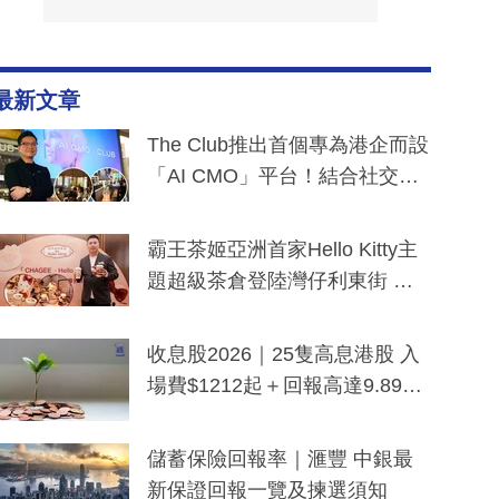
最新文章
The Club推出首個專為港企而設
「AI CMO」平台！結合社交聆
聽與廣東話大模型 助中小企數
分鐘生成「貼地」宣傳短片
霸王茶姬亞洲首家Hello Kitty主
題超級茶倉登陸灣仔利東街 推
出首創「伯爵紅茶色」Hello Kitt
y及香港限定特調系列
收息股2026｜25隻高息港股 入
場費$1212起＋回報高達9.89
厘！持續更新
儲蓄保險回報率｜滙豐 中銀最
新保證回報一覽及揀選須知