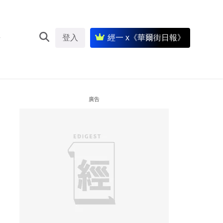
登入
經一 x《華爾街日報》
廣告