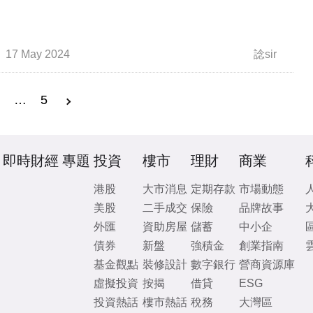
17 May 2024
諗sir
3
…
5
即時財經
專題
投資
樓市
理財
商業
港股
大市消息
定期存款
市場動態
美股
二手成交
保險
品牌故事
外匯
資助房屋
儲蓄
中小企
債券
新盤
強積金
創業指南
基金觀點
裝修設計
數字銀行
營商資源庫
虛擬投資
按揭
借貸
ESG
投資熱話
樓市熱話
稅務
大灣區