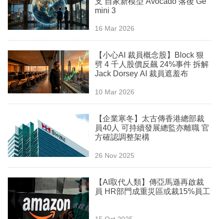
支 自家新模型 Avocado 落後 Ge
業
mini 3
科
16 Mar 2026
技
【小心AI 裁員概念股】Block 狠
職
劈 4 千人股價反飆 24%事件 拆解
Jack Dorsey AI 裁員遮羞布
場
10 Mar 2026
生
活
【企業寒冬】太古傳香港總部裁
員40人 可持續發展總監亦離職 官
時
方確認調整架構
事
26 Nov 2025
專
欄
【AI取代人類】傳亞馬遜再啟裁
員 HR部門成重災區或裁15%員工
訂
閱
15 Oct 2025