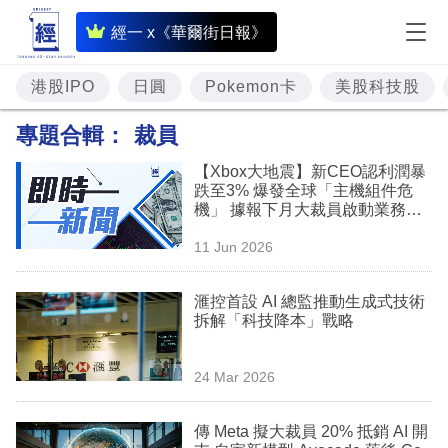
即
經一 x《華爾街日報》
時
財
港股IPO
日圓
Pokemon卡
美股科技股
經
專題合輯：
裁員
專
【Xbox大地震】新CEO認利潤暴
題
跌至3% 爆發全球「主機組件危
機」 據報下月大裁員啟動業務重
投
組
11 Jun 2026
資
樓
滙控首設 AI 總監推動生成式技術
拆解「科技降本」戰略
市
理
24 Mar 2026
財
傳 Meta 擬大裁員 20% 抵銷 AI 開
商