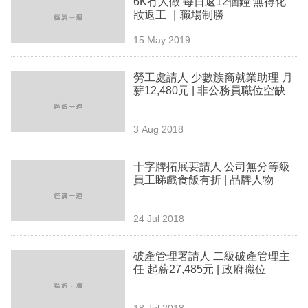
6K冇人做 每日返12個鐘 無得化
業
妝返工 ｜職場制勝
科
15 May 2019
技
勞工處請人 少數族裔就業助理 月
職
薪12,480元 | 非公務員職位空缺
場
3 Aug 2018
生
活
十字牌拓展要請人 公司無分等級
員工睇戲食飯有折 | 品牌人物
時
事
24 Jul 2018
專
欄
破產管理署請人 二級破產管理主
任 起薪27,485元 | 政府職位
訂
閱
18 Jul 2018