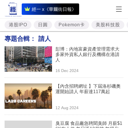
即
經一 x《華爾街日報》
時
財
港股IPO
日圓
Pokemon卡
美股科技股
經
專題合輯：
請人
專
彭博：內地富豪資產管理需求大
題
多家外資私人銀行及機構在港請
人
投
16 Dec 2024
資
樓
【內含招聘網址 】下屆洛杉磯奧
運開始請人 年薪達117萬起
市
理
12 Aug 2024
財
臭豆腐 食品廠急聘聞臭師 月薪$1
商