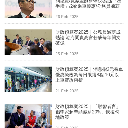
利總覽/寬減差餉薪俸稅/綜援「出
業
半糧」/2蚊乘車優惠/公務員凍薪
科
26 Feb 2025
技
財政預算案2025｜公務員減薪成
職
熱論 港府問責高官薪酬每年開支
破億
場
25 Feb 2025
生
活
財政預算案2025｜消息指2元乘車
優惠擬改為每日限搭8程 10元以
時
上車費改兩折
事
21 Feb 2025
專
欄
財政預算案2025｜「財智者言」
倡李家超帶頭減薪20%、恢復勾
訂
地政策
閱
21 Feb 2025