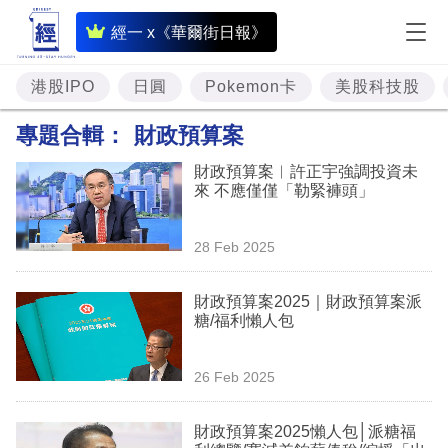
即
經一 x《華爾街日報》
時
財
港股IPO
日圓
Pokemon卡
美股科技股
經
專題合輯：
財政預算案
專
財政預算案︳許正宇強調投資未
題
來 不應僅僅「勒緊褲頭」
投
28 Feb 2025
資
樓
財政預算案2025｜財政預算案派
糖/福利懶人包
市
理
26 Feb 2025
財
財政預算案2025懶人包│派糖福
商