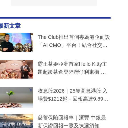
最新文章
The Club推出首個專為港企而設
「AI CMO」平台！結合社交聆
聽與廣東話大模型 助中小企數
分鐘生成「貼地」宣傳短片
霸王茶姬亞洲首家Hello Kitty主
題超級茶倉登陸灣仔利東街 推
出首創「伯爵紅茶色」Hello Kitt
y及香港限定特調系列
收息股2026｜25隻高息港股 入
場費$1212起＋回報高達9.89
厘！持續更新
儲蓄保險回報率｜滙豐 中銀最
新保證回報一覽及揀選須知