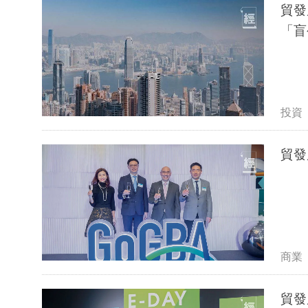
貿發
「盲
投資
貿發
商業
貿發