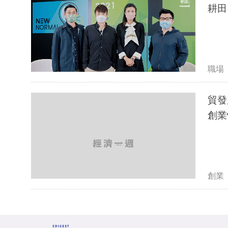
耕田
職場
貿發局培
創業
創業