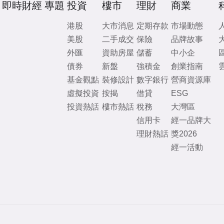
即時財經
專題
投資
樓市
理財
商業
港股
大市消息
定期存款
市場動態
美股
二手成交
保險
品牌故事
外匯
資助房屋
儲蓄
中小企
債券
新盤
強積金
創業指南
基金觀點
裝修設計
數字銀行
營商資源庫
虛擬投資
按揭
借貸
ESG
投資熱話
樓市熱話
稅務
大灣區
信用卡
經一品牌大
理財熱話
獎2026
經一活動