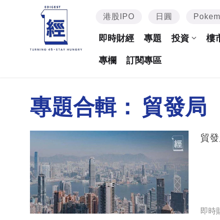
港股IPO
日圓
Poke
即時財經
專題
投資
樓
專欄
訂閱專區
專題合輯：
貿發局
貿發
即時