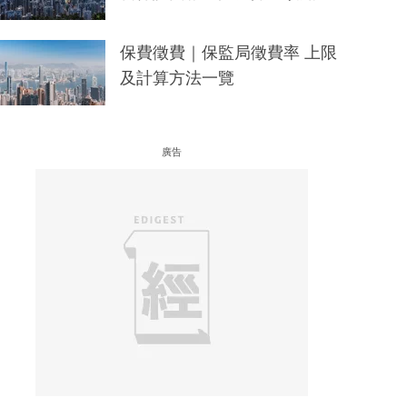
保費徵費｜保監局徵費率 上限
及計算方法一覽
廣告