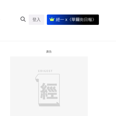
登入
經一 x《華爾街日報》
廣告