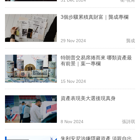
專
區
3個步驟累積真財富｜龔成專欄
29 Nov 2024
龔成
特朗普交易席捲而來 哪類資產最
有前景｜葉一專欄
15 Nov 2024
資產表現美大選後現真身
8 Nov 2024
張詩琪
朱利安尼涉嫌隱藏資產 須親自出