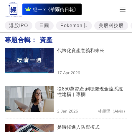
即
經一 x《華爾街日報》
時
財
港股IPO
日圓
Pokemon卡
美股科技股
經
專題合輯：
資產
專
代幣化資產意義和未來
題
投
17 Apr 2026
資
樓
從850萬資產 到穩健現金流系統
性建構︳專欄
市
理
2 Jan 2026
林昶恆（Alvin）
財
是時候進入防禦模式
商