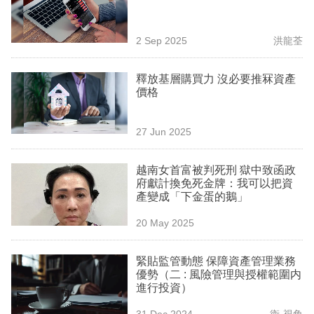
業
科
2 Sep 2025
洪龍荃
技
釋放基層購買力 沒必要推冧資產
職
價格
場
27 Jun 2025
生
活
越南女首富被判死刑 獄中致函政
府獻計換免死金牌：我可以把資
時
產變成「下金蛋的鵝」
事
20 May 2025
專
欄
緊貼監管動態 保障資產管理業務
優勢（二 : 風險管理與授權範圍内
訂
進行投資）
閱
31 Dec 2024
衛·視角