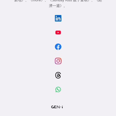
新地》
、
《more》
、
《Sunday Kiss 親子童萌》
、
《經
濟一週》
。