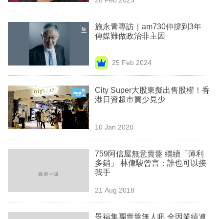
專
區
施永青專訪｜am730仲撐到3年
傳媒難做政治非主因
25 Feb 2024
City Super大股東擬出售股權！香
港日資超市買少見少
10 Jan 2020
759阿信屋無意賣盤 繼續「薄利
多銷」 林偉駿曾言：誰也可以接
我手
21 Aug 2018
景福集團賣盤無人吼 全因業績連