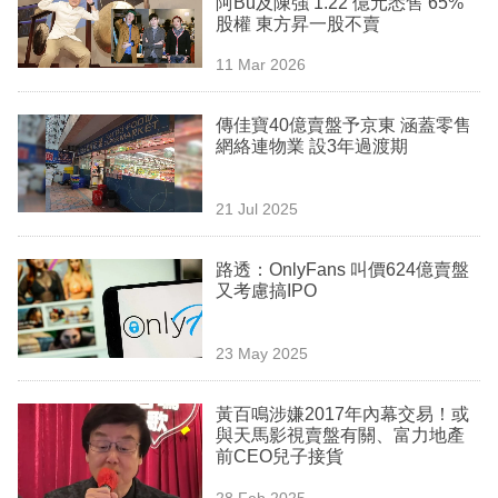
阿Bu及陳強 1.22 億元悉售 65%
業
股權 東方昇一股不賣
科
11 Mar 2026
技
傳佳寶40億賣盤予京東 涵蓋零售
職
網絡連物業 設3年過渡期
場
21 Jul 2025
生
活
路透：OnlyFans 叫價624億賣盤
又考慮搞IPO
時
事
23 May 2025
專
欄
黃百鳴涉嫌2017年內幕交易！或
與天馬影視賣盤有關、富力地產
訂
前CEO兒子接貨
閱
28 Feb 2025