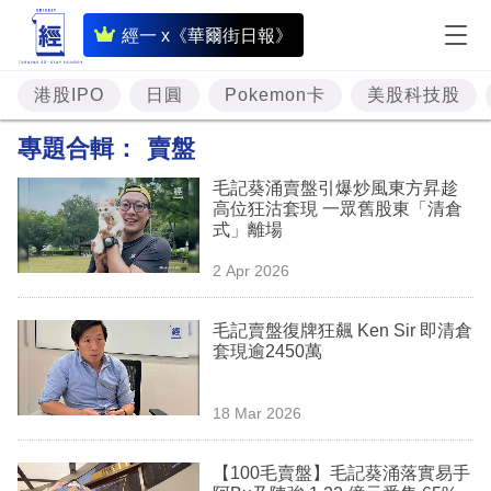
即
經一 x《華爾街日報》
時
財
港股IPO
日圓
Pokemon卡
美股科技股
經
專題合輯：
賣盤
專
毛記葵涌賣盤引爆炒風東方昇趁
題
高位狂沽套現 一眾舊股東「清倉
式」離場
投
2 Apr 2026
資
樓
毛記賣盤復牌狂飆 Ken Sir 即清倉
套現逾2450萬
市
理
18 Mar 2026
財
【100毛賣盤】毛記葵涌落實易手
商