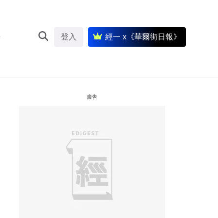
登入
經一 x《華爾街日報》
廣告