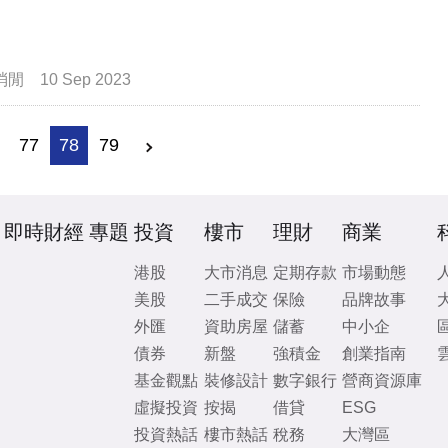
消閒
10 Sep 2023
77
78
79
即時財經
專題
投資
樓市
理財
商業
港股
大市消息
定期存款
市場動態
美股
二手成交
保險
品牌故事
外匯
資助房屋
儲蓄
中小企
債券
新盤
強積金
創業指南
基金觀點
裝修設計
數字銀行
營商資源庫
虛擬投資
按揭
借貸
ESG
投資熱話
樓市熱話
稅務
大灣區