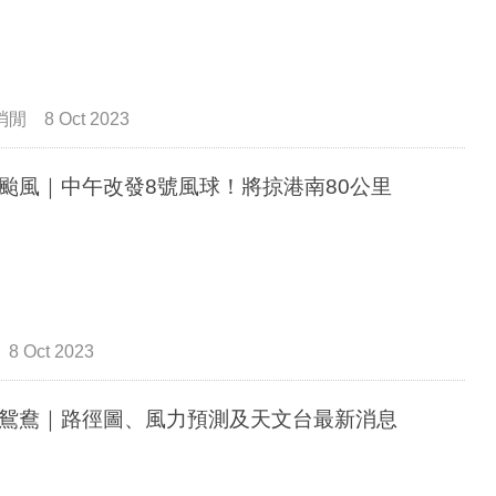
消閒
8 Oct 2023
颱風｜中午改發8號風球！將掠港南80公里
8 Oct 2023
鴛鴦｜路徑圖、風力預測及天文台最新消息