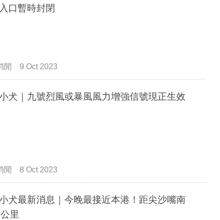
入口暫時封閉
消閒
9 Oct 2023
小犬｜九號烈風或暴風風力增強信號現正生效
消閒
8 Oct 2023
小犬最新消息｜今晚最接近本港！距尖沙嘴南
0公里