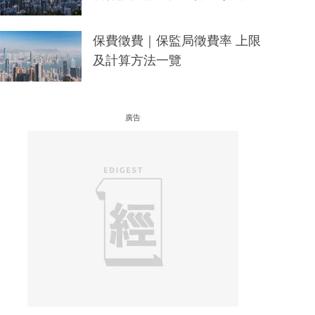
保費徵費｜保監局徵費率 上限
及計算方法一覽
廣告