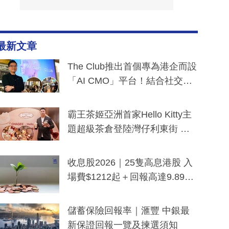
最新文章
The Club推出首個專為港企而設
「AI CMO」平台！結合社交聆
聽與廣東話大模型 助中小企數
分鐘生成「貼地」宣傳短片
霸王茶姬亞洲首家Hello Kitty主
題超級茶倉登陸灣仔利東街 推
出首創「伯爵紅茶色」Hello Kitt
y及香港限定特調系列
收息股2026｜25隻高息港股 入
場費$1212起＋回報高達9.89
厘！持續更新
儲蓄保險回報率｜滙豐 中銀最
新保證回報一覽及揀選須知