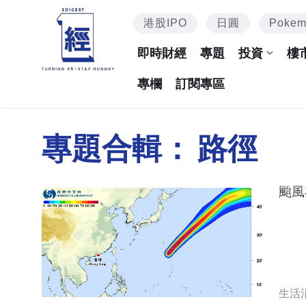
港股IPO
日圓
Poke
即時財經
專題
投資
樓
專欄
訂閱專區
專題合輯：
路徑
颱風
生活