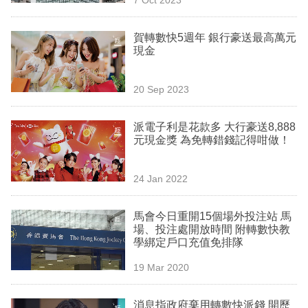
專
區
賀轉數快5週年 銀行豪送最高萬元
現金
20 Sep 2023
派電子利是花款多 大行豪送8,888
元現金獎 為免轉錯錢記得咁做！
24 Jan 2022
馬會今日重開15個場外投注站 馬
場、投注處開放時間 附轉數快教
學綁定戶口充值免排隊
19 Mar 2020
消息指政府棄用轉數快派錢 開歷