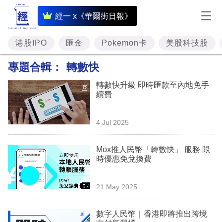
即
經一 x《華爾街日報》
時
財
港股IPO
匯金
Pokemon卡
美股科技股
經
專題合輯：
轉數快
專
轉數快升級 即時匯款至內地免手
題
續費
投
4 Jul 2025
資
樓
Mox推人民幣「轉數快」 服務 限
時優惠免兌換費
市
理
21 May 2025
財
數字人民幣｜香港即將推出跨境
商