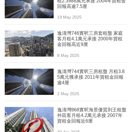
租2.3988萬元承接 2004年貨租金
業
回報高逾7.5厘
科
19 May 2025
技
逸濤灣746實呎三房套租盤 家庭
職
客月租4.1萬元承接 2000年貨租
金回報高近9厘
場
8 May 2025
生
活
逸濤灣744實呎三房租盤 月租3.8
5萬元獲承接 2011年貨租金回報
時
逾4厘
事
2 May 2025
專
欄
逸濤灣868實呎海景優質則王租盤
外區客月租4.2萬元承接 2007年
訂
貨租金回報近6厘
閱
30 Apr 2025