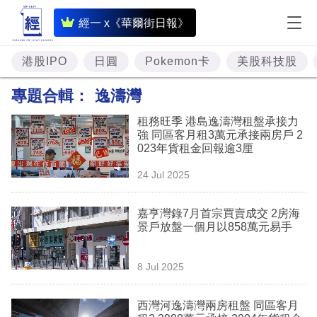
即
經一 x《華爾街日報》
時
財
港股IPO
日圓
Pokemon卡
美股科技股
經
專題合輯：
逸濤灣
專
租務旺季 港島逸濤灣租盤承接力
題
強 同區客月租3萬元承接兩房戶 2
023年貨租金回報逾3厘
投
24 Jul 2025
資
樓
嘉亨灣錄7月首宗買賣成交 2房海
景戶放盤一個月以858萬元易手
市
理
8 Jul 2025
財
西灣河逸濤灣兩房租盤 同區客月
商