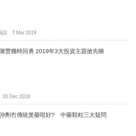
熱話
7 Mar 2019
滙豐幾時回勇 2019年3大投資主題搶先睇
20 Dec 2018
沖劑冇傳統煲藥咁好? 中藥顆粒三大疑問