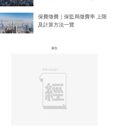
保費徵費｜保監局徵費率 上限
及計算方法一覽
廣告