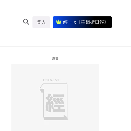
登入
經一 x《華爾街日報》
廣告