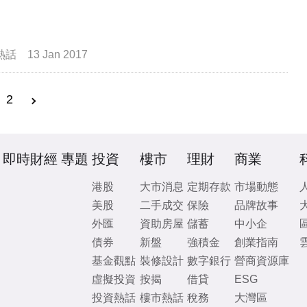
熱話
13 Jan 2017
2
即時財經
專題
投資
樓市
理財
商業
港股
大市消息
定期存款
市場動態
美股
二手成交
保險
品牌故事
外匯
資助房屋
儲蓄
中小企
債券
新盤
強積金
創業指南
基金觀點
裝修設計
數字銀行
營商資源庫
虛擬投資
按揭
借貸
ESG
投資熱話
樓市熱話
稅務
大灣區