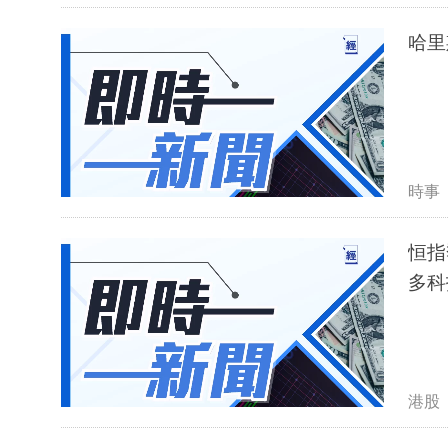
哈里
時事
恒指
多科
港股