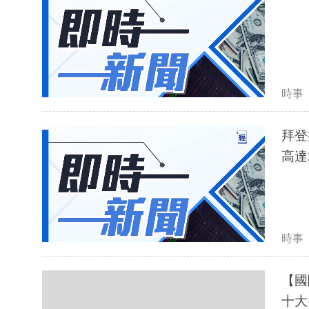
時事
拜登
高達
時事
【國
十大