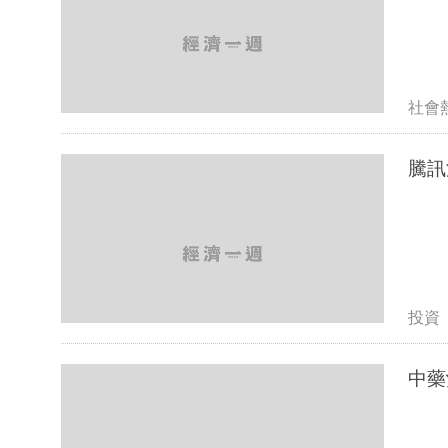
社會
騰訊
投資
中藥