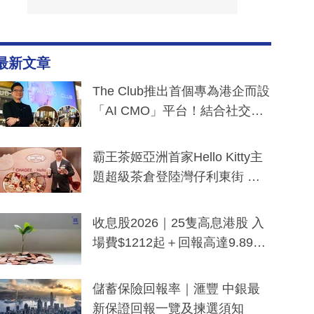
最新文章
The Club推出首個專為港企而設
「AI CMO」平台！結合社交聆
聽與廣東話大模型 助中小企數
分鐘生成「貼地」宣傳短片
霸王茶姬亞洲首家Hello Kitty主
題超級茶倉登陸灣仔利東街 推
出首創「伯爵紅茶色」Hello Kitt
y及香港限定特調系列
收息股2026｜25隻高息港股 入
場費$1212起＋回報高達9.89
厘！持續更新
儲蓄保險回報率｜滙豐 中銀最
新保證回報一覽及揀選須知