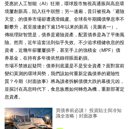
受惠於人工智能（AI）狂潮，環球股市無視高通脹與高息環
業
境屢創新高，陷入狂牛狀態；另一邊廂，昔日被視為「避險
科
天堂」的債券市場卻遭遇滑鐵盧。全球長年期國債孳息率不
技
斷攀升，甚至接連創下逾15年以來的新高（見圖表一）。
傳統理財智慧是，債券是避險資產，配置債券是為了平衡風
職
險。然而，近年這套法則似乎失效。不少追求穩健收息的投
場
資者，近幾年卻屢屢損手，甚至手上的強積金（MPF）債
生
券基金，在持有多年後依然錄得賬面虧損。
活
市場不禁掀起疑問：債券到底還是不是安全資產？面對當前
變幻莫測的環球局勢，我們該如何重新定義債券的避險性
時
質？今期《封面故事》將為讀者拆解債價大跌的幕後元凶，
事
並探討在高息時代下，食息族應如何轉危為機，重新部署定
專
息資產。
欄
買債券前必讀！ 投資貼士與冷知
識全攻略｜封面故事
訂
閱