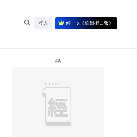
登入
經一 x《華爾街日報》
廣告