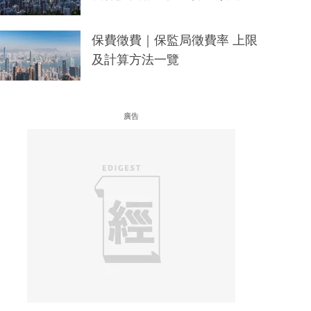
保費徵費｜保監局徵費率 上限
及計算方法一覽
廣告