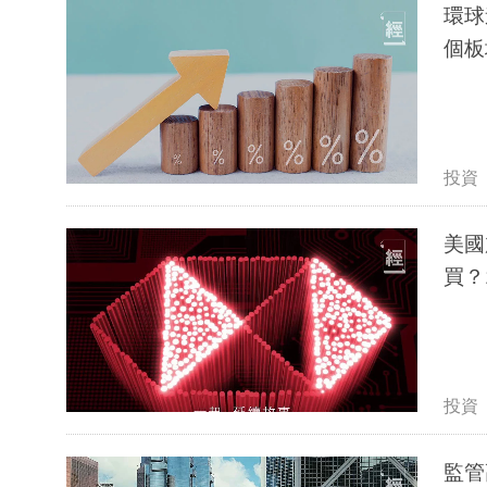
環球
個板
投資
美國
買？
投資
監管