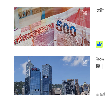
阮靜
香港
機｜
基金