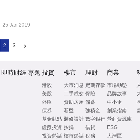
25 Jan 2019
2
3
即時財經
專題
投資
樓市
理財
商業
港股
大市消息
定期存款
市場動態
美股
二手成交
保險
品牌故事
外匯
資助房屋
儲蓄
中小企
債券
新盤
強積金
創業指南
基金觀點
裝修設計
數字銀行
營商資源庫
虛擬投資
按揭
借貸
ESG
投資熱話
樓市熱話
稅務
大灣區