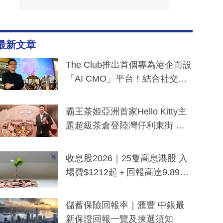
最新文章
The Club推出首個專為港企而設
「AI CMO」平台！結合社交聆
聽與廣東話大模型 助中小企數
分鐘生成「貼地」宣傳短片
霸王茶姬亞洲首家Hello Kitty主
題超級茶倉登陸灣仔利東街 推
出首創「伯爵紅茶色」Hello Kitt
y及香港限定特調系列
收息股2026｜25隻高息港股 入
場費$1212起＋回報高達9.89
厘！持續更新
儲蓄保險回報率｜滙豐 中銀最
新保證回報一覽及揀選須知