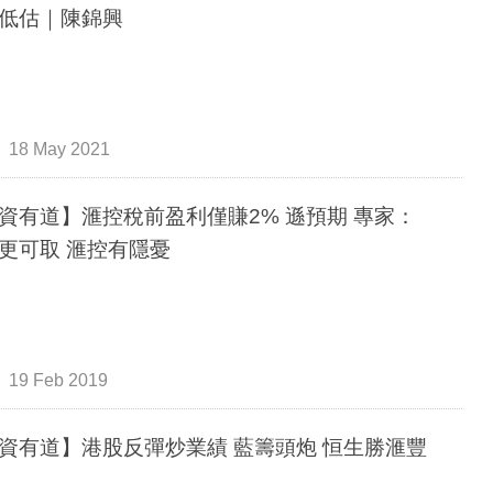
低估｜陳錦興
18 May 2021
資有道】滙控稅前盈利僅賺2% 遜預期 專家：
更可取 滙控有隱憂
19 Feb 2019
資有道】港股反彈炒業績 藍籌頭炮 恒生勝滙豐