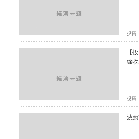
投資
【投
線
投資
波動