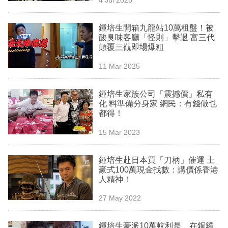
專
區
鍾培生開箱九龍站10萬租盤！被
酸臭味客廳「怪則」擊退 富三代
顛覆三觀即場爆粗
11 Mar 2025
鍾培生家族公司「震撼價」私有
化 料準備分身家 網民：有錢做乜
都得！
15 Mar 2023
鍾培生赴日本買「刀柄」催運 土
豪式100萬現金找數：講價係香港
人精神！
27 May 2022
鍾培生豪派10萬蚊利是、在銅鑼