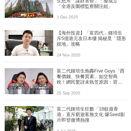
生怒斥「謀財害命」：擬成立
業
「全港反圍標監察關注組」
科
1 Dec 2025
技
【海外投資】「富四代」鍾培生
職
斥5億港元攻日本樓 揭秘覓「隱形
靚地」攻略
場
24 Nov 2025
生
活
富二代鍾培生炮轟Five Guys「西
餐價錢、快餐質素」如交智商
時
稅！網民驚訝未執笠原因：背後
事
一直有「高手」協助營運
25 Sep 2025
專
欄
富二代鍾培生狂數「18蚊遊香
港」直斥窮遊客無文化 爆Seed影
訂
片即登微博熱搜
閱
4 Jul 2025