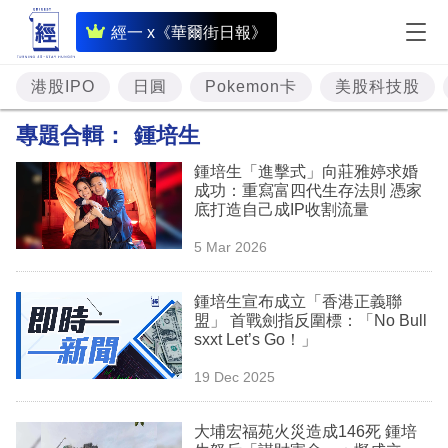
即
經一 x《華爾街日報》
時
財
港股IPO
日圓
Pokemon卡
美股科技股
經
專題合輯：
鍾培生
專
鍾培生「進擊式」向莊雅婷求婚
題
成功：重寫富四代生存法則 憑家
底打造自己成IP收割流量
投
5 Mar 2026
資
樓
鍾培生宣布成立「香港正義聯
盟」 首戰劍指反圍標：「No Bull
市
sxxt Let’s Go！」
理
19 Dec 2025
財
大埔宏福苑火災造成146死 鍾培
商