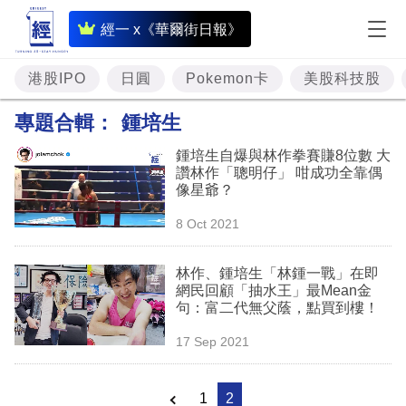
即
經一 x《華爾街日報》
時
財
港股IPO
日圓
Pokemon卡
美股科技股
經
專題合輯：
鍾培生
專
鍾培生自爆與林作拳賽賺8位數 大
題
讚林作「聰明仔」 咁成功全靠偶
像星爺？
投
8 Oct 2021
資
樓
林作、鍾培生「林鍾一戰」在即
網民回顧「抽水王」最Mean金
市
句：富二代無父蔭，點買到樓！
理
17 Sep 2021
財
商
1
2