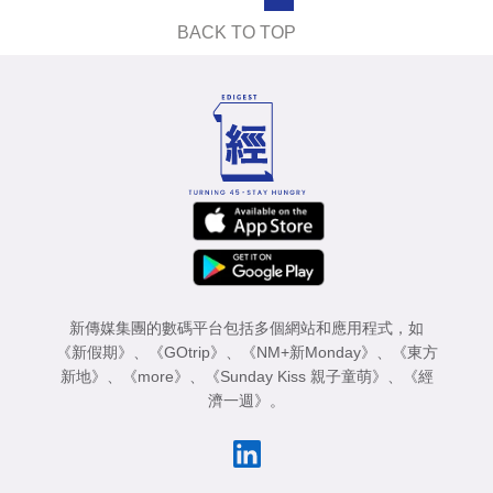
業
BACK TO TOP
科
技
職
場
生
活
時
事
新傳媒集團的數碼平台包括多個網站和應用程式，如
《新假期》
、
《GOtrip》
、
《NM+新Monday》
、
《東方
專
新地》
、
《more》
、
《Sunday Kiss 親子童萌》
、
《經
濟一週》
。
欄
訂
閱