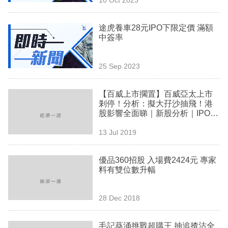
專
區
途虎養車28元IPO下限定價 滿額
中簽率
25 Sep 2023
【百威上市擱置】百威亞太上市
剎停！分析：擬大孖沙抽飛！港
股影響全面睇｜新股分析｜IPO｜
啤酒股｜投資有道
13 Jul 2019
優品360招股 入場費2424元 專家
料有雙位數升幅
28 Dec 2018
毛記葵涌挑戰超購王 抽追揸沽全