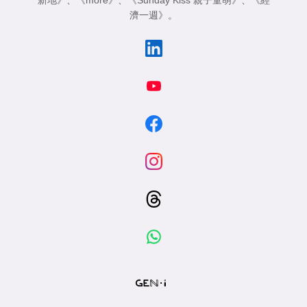
新地》
、
《more》
、
《Sunday Kiss 親子童萌》
、
《經
濟一週》
。