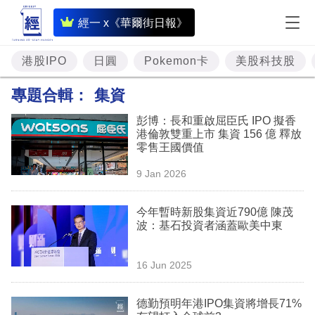
即
經一 x《華爾街日報》
時
財
港股IPO
日圓
Pokemon卡
美股科技股
經
專題合輯：
集資
專
彭博：長和重啟屈臣氏 IPO 擬香
題
港倫敦雙重上市 集資 156 億 釋放
零售王國價值
投
9 Jan 2026
資
樓
今年暫時新股集資近790億 陳茂
波：基石投資者涵蓋歐美中東
市
理
16 Jun 2025
財
德勤預明年港IPO集資將增長71%
商