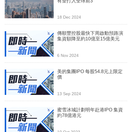
有望打入全球前3
業
科
18 Dec 2024
技
傳順豐控股最快下周啟動預路演
職
集資額降至約10億至15億美元
場
6 Nov 2024
生
活
美的集團IPO 每股54.8元上限定
價
時
事
13 Sep 2024
專
欄
蜜雪冰城計劃明年赴港IPO 集資
約78億港元
訂
閱
10 Oct 2023