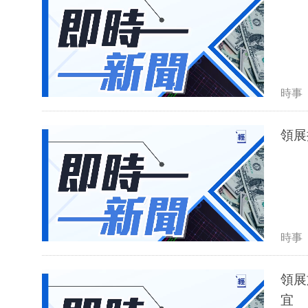
時事
領展
時事
領展
宜