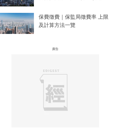
保費徵費｜保監局徵費率 上限
及計算方法一覽
廣告