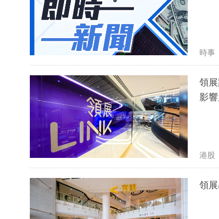
時事
領展
影響
港股