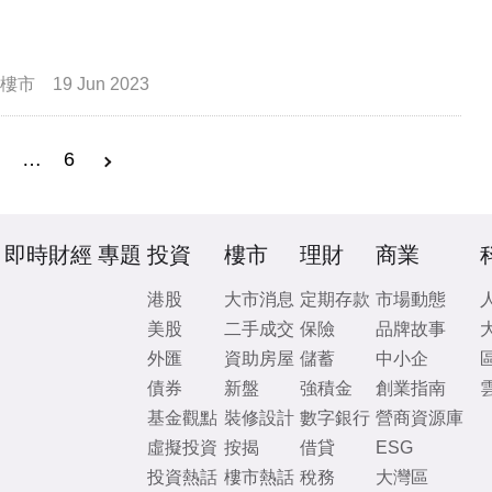
樓市
19 Jun 2023
3
…
6
即時財經
專題
投資
樓市
理財
商業
港股
大市消息
定期存款
市場動態
美股
二手成交
保險
品牌故事
外匯
資助房屋
儲蓄
中小企
債券
新盤
強積金
創業指南
基金觀點
裝修設計
數字銀行
營商資源庫
虛擬投資
按揭
借貸
ESG
投資熱話
樓市熱話
稅務
大灣區