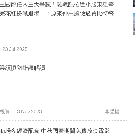
王國龍任內三大爭議！離職記招遭小股東狙擊
完花紅扮喊退場」：原來仲高風險過買比特幣
23 Jul 2025
業績慎防錯誤解讀
投資
13 Nov 2023
李聲揚
領展商場夜經濟配套 中秋國慶期間免費放映電影