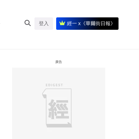
登入
經一 x《華爾街日報》
廣告