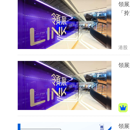
領展
「拎
港股
領展