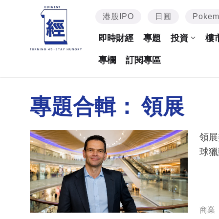
港股IPO
日圓
Poke
即時財經
專題
投資
樓
專欄
訂閱專區
專題合輯：
領展
領展
球獵
商業