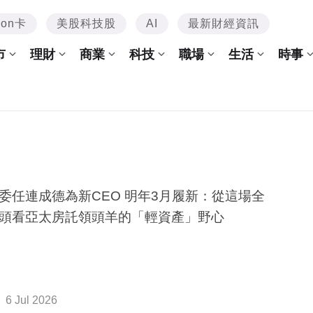
mon卡
美股科技股
AI
最新財經資訊
市
理財
商業
科技
職場
生活
時事
委任連成德為新CEO 明年3月履新：從這場全
頭看亞太房託領頭羊的「輕資產」野心
6 Jul 2026