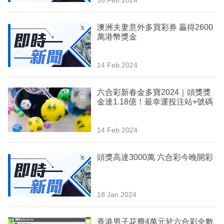
專
區
澳洲夫妻意外多買彩券 贏得2600
萬港幣獎金
14 Feb 2024
六合彩新春金多寶2024｜頭獎獎
金達1.18億！最幸運投注站+號碼
14 Feb 2024
頭獎高達3000萬 六合彩今晚開彩
18 Jan 2024
香港男子花費4萬元於六合彩全數