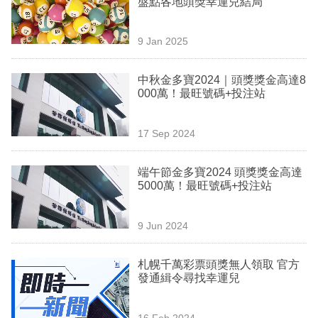
盤點各地頭獎幸運兒結局
業
科
9 Jan 2025
技
中秋金多寶2024｜頭獎獎金高達8
職
000萬！最旺號碼+投注站
場
17 Sep 2024
生
活
端午節金多寶2024 頭獎獎金高達
5000萬！最旺號碼+投注站
時
事
9 Jun 2024
專
欄
札幌千萬彩票頭獎無人領取 官方
發通緝令尋找幸運兒
訂
閱
16 Feb 2024