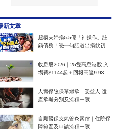
最新文章
超模夫婦捐5.5億「神操作」註
銷債務！憑一句話道出捐款初
衷：加州26萬人接獲免債通知、
一度被誤當詐騙手段
收息股2026｜25隻高息港股 入
場費$1144起＋回報高達9.93
厘！持續更新
人壽保險保單繼承｜受益人 遺
產承辦分別及流程一覽
自願醫保支氣管炎索償｜住院保
障範圍及申請流程一覽