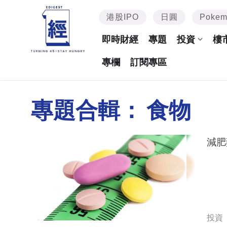
港股IPO
日圓
Poke
即時財經
專題
投資
樓
專欄
訂閱專區
專題合輯：
食物
減肥
投資