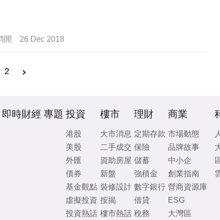
消閒
26 Dec 2018
2
即時財經
專題
投資
樓市
理財
商業
港股
大市消息
定期存款
市場動態
美股
二手成交
保險
品牌故事
外匯
資助房屋
儲蓄
中小企
債券
新盤
強積金
創業指南
基金觀點
裝修設計
數字銀行
營商資源庫
虛擬投資
按揭
借貸
ESG
投資熱話
樓市熱話
稅務
大灣區