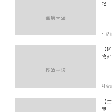
談
生活
【網
物都
社會
【生
覽