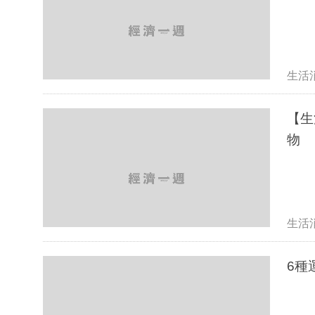
生活
【生
物
生活
6種