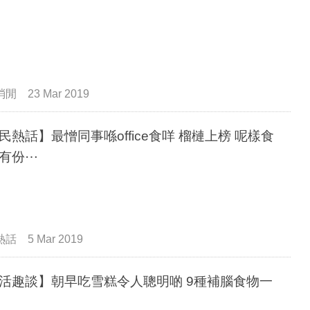
消閒
23 Mar 2019
民熱話】最憎同事喺office食咩 榴槤上榜 呢樣食
有份⋯
熱話
5 Mar 2019
活趣談】朝早吃雪糕令人聰明啲 9種補腦食物一