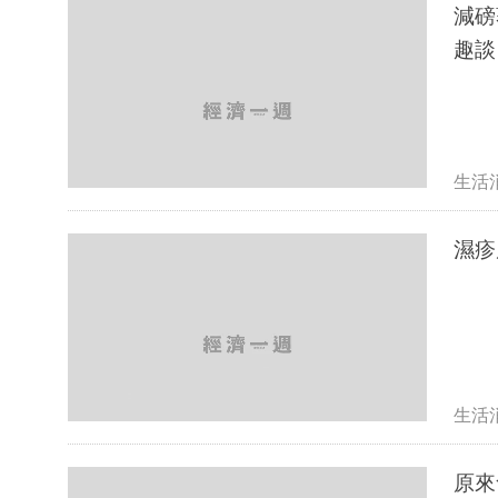
減磅
趣談
生活
生活
原來