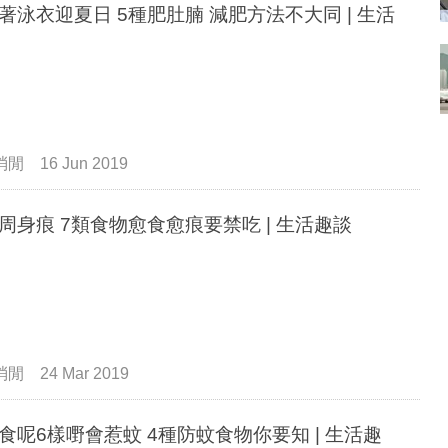
著泳衣迎夏日 5種肥肚腩 減肥方法不大同 | 生活
消閒
16 Jun 2019
濕疹周身痕 7類食物愈食愈痕要禁吃 | 生活趣談
消閒
24 Mar 2019
食呢6樣嘢會惹蚊 4種防蚊食物你要知 | 生活趣