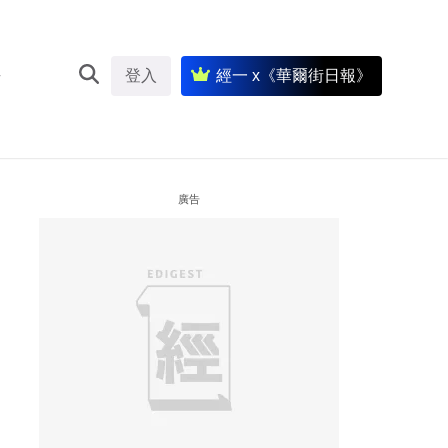
登入
經一 x《華爾街日報》
廣告