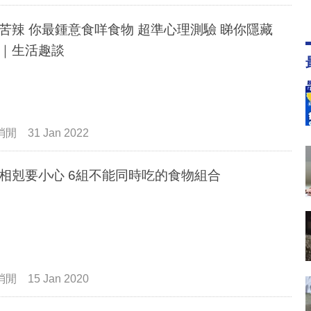
苦辣 你最鍾意食咩食物 超準心理測驗 睇你隱藏
｜生活趣談
消閒
31 Jan 2022
相剋要小心 6組不能同時吃的食物組合
消閒
15 Jan 2020