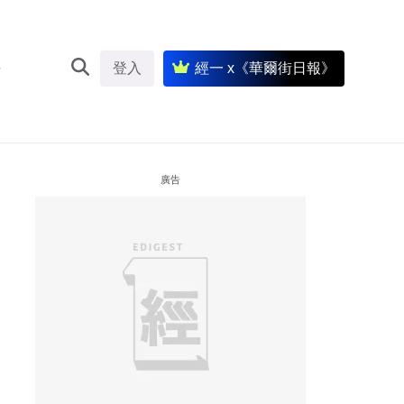
登入
經一 x《華爾街日報》
廣告