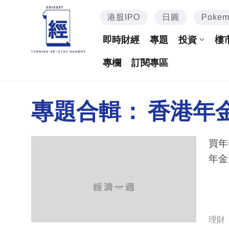
港股IPO
日圓
Poke
即時財經
專題
投資
樓
專欄
訂閱專區
專題合輯：
香港年
買年
年金
理財