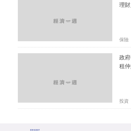
理財
保險
政府
租仲
投資