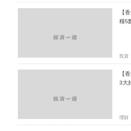
【香
糧5
投資
【香
3大
理財