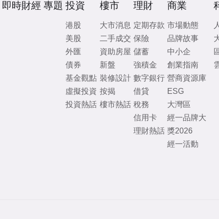
即時財經
專題
投資
樓市
理財
商業
港股
大市消息
定期存款
市場動態
美股
二手成交
保險
品牌故事
外匯
資助房屋
儲蓄
中小企
債券
新盤
強積金
創業指南
基金觀點
裝修設計
數字銀行
營商資源庫
虛擬投資
按揭
借貸
ESG
投資熱話
樓市熱話
稅務
大灣區
信用卡
經一品牌大
理財熱話
獎2026
經一活動