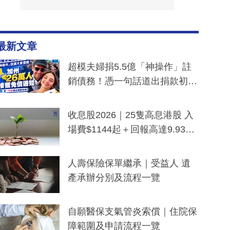
最新文章
超模夫婦捐5.5億「神操作」註
銷債務！憑一句話道出捐款初
衷：加州26萬人接獲免債通知、
一度被誤當詐騙手段
收息股2026｜25隻高息港股 入
場費$1144起＋回報高達9.93
厘！持續更新
人壽保險保單繼承｜受益人 遺
產承辦分別及流程一覽
自願醫保支氣管炎索償｜住院保
障範圍及申請流程一覽