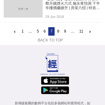
鄭月娥撲火六式 施永青預測 下半
年樓價繼續升 | 房策六招 | 特首林
鄭月娥 | 居屋 | 資助出售房屋 | 空
29 Jun 2018
置稅 | 香港樓市2018
1
…
5
6
7
8
9
…
11
BACK TO TOP
新傳媒集團的數碼平台包括多個網站和應用程式，如