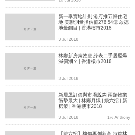
專
區
新一季賣地計劃 港府推五幅住宅
地 美聯測量指估值276.54億 啟德
地最觸目 | 香港樓市2018
3 Jul 2018
林鄭新房策效應 綠表二手居屋爆
減價潮？ | 香港樓市2018
3 Jul 2018
新居屋訂價與市場脫鈎 兩類物業
衝擊最大 | 林鄭月娥 | 娥六招 | 新
房策 | 香港樓市2018
3 Jul 2018
1% Anthony
【娥六招】樓價再創新高 特首林