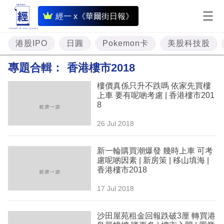
即
經一 x《華爾街日報》
時
財
港股IPO
日圓
Pokemon卡
美股科技股
經
專題合輯：
香港樓市2018
專
樓價真係只升不跌嗎 依家先買樓
題
上車 要有呢啲考慮 | 香港樓市201
8
投
26 Jul 2018
資
樓
新一輪購買潮爆發 幾時上車 可考
慮呢啲因素 | 新房策 | 移山填海 |
市
香港樓市2018
理
17 Jul 2018
財
沙田屋苑租金回報跌破3厘 轉買港
商