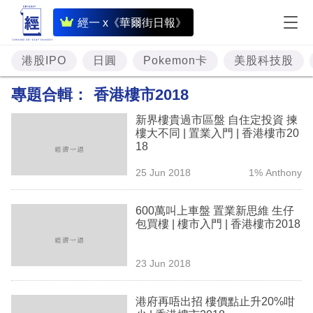
即
經一 x《華爾街日報》
時
財
港股IPO
日圓
Pokemon卡
美股科技股
經
專題合輯：
香港樓市2018
專
新界樓貴過市區盤 自住定投資 揀
題
樓大不同 | 置業入門 | 香港樓市20
18
投
25 Jun 2018
1% Anthony
資
樓
600萬叫上車盤 置業新思維 生仔
包買樓 | 樓市入門 | 香港樓市2018
市
理
23 Jun 2018
財
港府再唔出招 樓價點止升20%咁
商