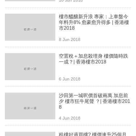
專
區
樓市醞釀新升浪 專家：上車盤今
年料升8% 愈豪愈升得多 | 香港樓
市2018
8 Jun 2018
空置稅＋加息殺埋身 樓價隨時跌
一成？| 香港樓市2018
6 Jun 2018
沙田第一城呎價首破兩萬 加息前
夕 樓市狂牛尾聲 ？| 香港樓市201
8
4 Jun 2018
租樓好過買樓? 樓價連升25個月