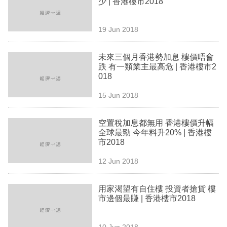
少 | 香港樓市2018
業
科
19 Jun 2018
技
未來三個月香港勢加息 樓價唔會
職
跌 有一類業主最高危 | 香港樓市2
018
場
15 Jun 2018
生
活
空置稅加息都無用 香港樓價升幅
全球最勁 今年料升20% | 香港樓
時
市2018
事
12 Jun 2018
專
欄
用家渴望有自住樓 投資者搶貨 樓
市邊個最賺 | 香港樓市2018
訂
閱
10 Jun 2018