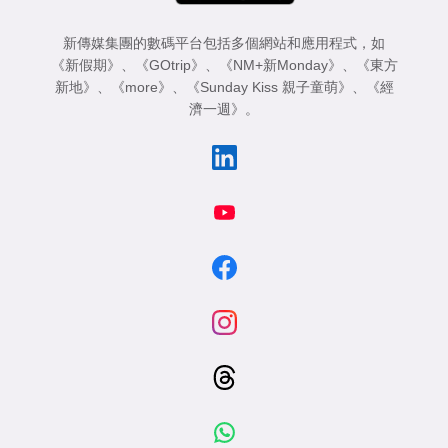
新傳媒集團的數碼平台包括多個網站和應用程式，如
《新假期》
、
《GOtrip》
、
《NM+新Monday》
、
《東方
新地》
、
《more》
、
《Sunday Kiss 親子童萌》
、
《經
濟一週》
。