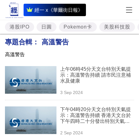
即
經一 x《華爾街日報》
時
財
港股IPO
日圓
Pokemon卡
美股科技股
經
專題合輯：
高溫警告
專
高溫警告
題
上午06時45分天文台特別天氣提
投
示：高溫警告持續 請市民注意補
資
水及健康
樓
3 Sep 2024
市
下午04時20分天文台特別天氣提
理
示：高溫警告持續 香港天文台於
下午四時二十分發出特別天氣提
財
示
2 Sep 2024
商