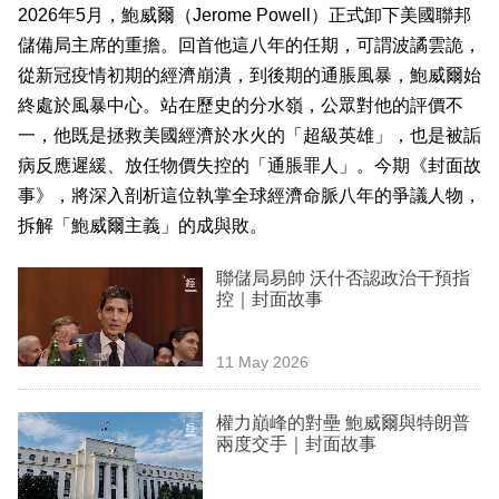
2026年5月，鮑威爾（Jerome Powell）正式卸下美國聯邦
業
儲備局主席的重擔。回首他這八年的任期，可謂波譎雲詭，
科
從新冠疫情初期的經濟崩潰，到後期的通脹風暴，鮑威爾始
技
終處於風暴中心。站在歷史的分水嶺，公眾對他的評價不
一，他既是拯救美國經濟於水火的「超級英雄」，也是被詬
職
病反應遲緩、放任物價失控的「通脹罪人」。今期《封面故
場
事》，將深入剖析這位執掌全球經濟命脈八年的爭議人物，
生
拆解「鮑威爾主義」的成與敗。
活
聯儲局易帥 沃什否認政治干預指
時
控｜封面故事
事
11 May 2026
專
欄
權力巔峰的對壘 鮑威爾與特朗普
兩度交手｜封面故事
訂
閱