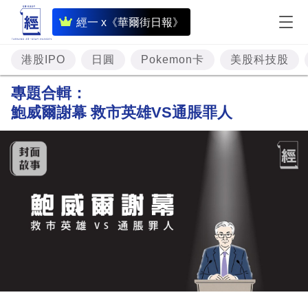
即
經一 x《華爾街日報》
時
財
港股IPO
日圓
Pokemon卡
美股科技股
經
專題合輯：
專
鮑威爾謝幕 救市英雄VS通脹罪人
題
投
資
樓
市
理
財
商