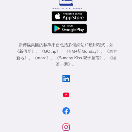
新傳媒集團的數碼平台包括多個網站和應用程式，如
《新假期》
、
《GOtrip》
、
《NM+新Monday》
、
《東方
新地》
、
《more》
、
《Sunday Kiss 親子童萌》
、
《經
濟一週》
。