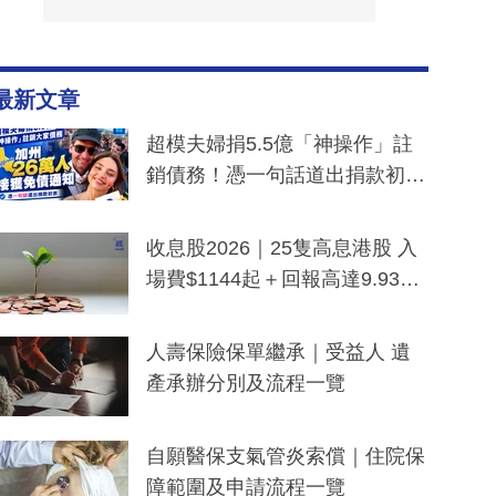
最新文章
超模夫婦捐5.5億「神操作」註
銷債務！憑一句話道出捐款初
衷：加州26萬人接獲免債通知、
一度被誤當詐騙手段
收息股2026｜25隻高息港股 入
場費$1144起＋回報高達9.93
厘！持續更新
人壽保險保單繼承｜受益人 遺
產承辦分別及流程一覽
自願醫保支氣管炎索償｜住院保
障範圍及申請流程一覽