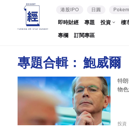
港股IPO
日圓
Poke
即時財經
專題
投資
樓
專欄
訂閱專區
專題合輯：
鮑威爾
特朗
物色
投資