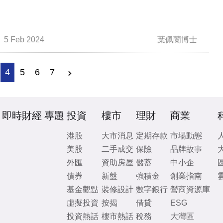
5 Feb 2024
葉佩蘭博士
4
5
6
7
即時財經
專題
投資
樓市
理財
商業
港股
大市消息
定期存款
市場動態
美股
二手成交
保險
品牌故事
外匯
資助房屋
儲蓄
中小企
債券
新盤
強積金
創業指南
基金觀點
裝修設計
數字銀行
營商資源庫
虛擬投資
按揭
借貸
ESG
投資熱話
樓市熱話
稅務
大灣區