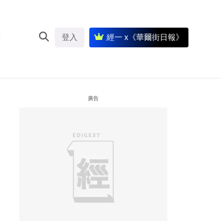
登入
經一 x《華爾街日報》
廣告