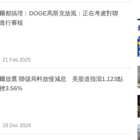
爾都搞埋︳DOGE馬斯克放風：正在考慮對聯
進行審核
21 Feb 2025
爾放鷹 聯儲局料放慢減息 美股道指瀉1,123點
挫3.56%
19 Dec 2024