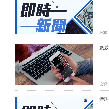
時事
鮑威
投資
特朗