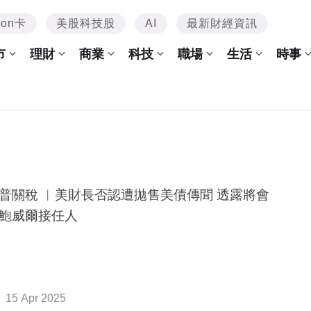
mon卡
美股科技股
AI
最新財經資訊
市
理財
商業
科技
職場
生活
時事
普關稅 ︳美財長否認遭拋售美債傳聞 透露將會
鮑威爾接任人
15 Apr 2025