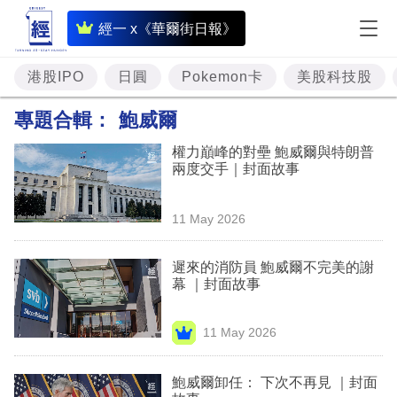
即
經一 x《華爾街日報》
時
財
港股IPO
日圓
Pokemon卡
美股科技股
經
專題合輯：
鮑威爾
專
權力巔峰的對壘 鮑威爾與特朗普
題
兩度交手｜封面故事
投
11 May 2026
資
樓
遲來的消防員 鮑威爾不完美的謝
幕 ｜封面故事
市
理
11 May 2026
財
鮑威爾卸任： 下次不再見 ｜封面
商