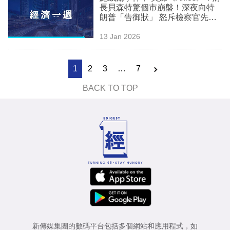
長貝森特驚個市崩盤！深夜向特
朗普「告御狀」 怒斥檢察官先斬
後奏 耶倫伯南克罕有聯署救駕
13 Jan 2026
1
2
3
…
7
BACK TO TOP
新傳媒集團的數碼平台包括多個網站和應用程式，如