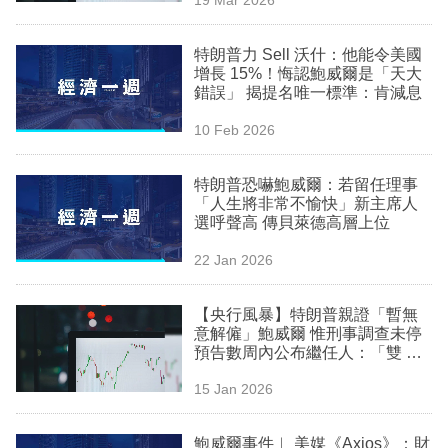
專
區
特朗普力 Sell 沃什：他能令美國
增長 15%！悔認鮑威爾是「天大
錯誤」 揭提名唯一標準：肯減息
10 Feb 2026
特朗普恐嚇鮑威爾：若留任理事
「人生將非常不愉快」新主席人
選呼聲高 傳貝萊德高層上位
22 Jan 2026
【央行風暴】特朗普親證「暫無
意解僱」鮑威爾 惟刑事調查未停
預告數周內公布繼任人：「雙 Ke
vin」大熱
15 Jan 2026
鮑威爾事件︳ 美媒《Axios》：財