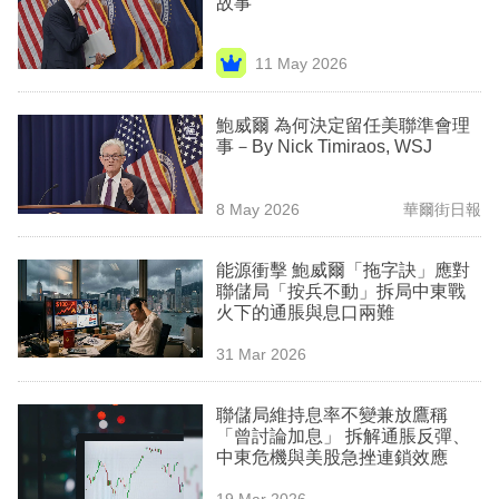
故事
業
科
11 May 2026
技
鮑威爾 為何決定留任美聯準會理
職
事－By Nick Timiraos, WSJ
場
8 May 2026
華爾街日報
生
活
能源衝擊 鮑威爾「拖字訣」應對
聯儲局「按兵不動」拆局中東戰
時
火下的通脹與息口兩難
事
31 Mar 2026
專
欄
聯儲局維持息率不變兼放鷹稱
「曾討論加息」 拆解通脹反彈、
訂
中東危機與美股急挫連鎖效應
閱
19 Mar 2026