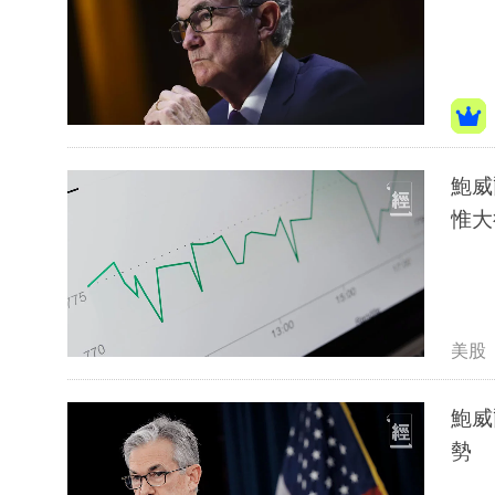
鮑威
惟大
美股
鮑威
勢