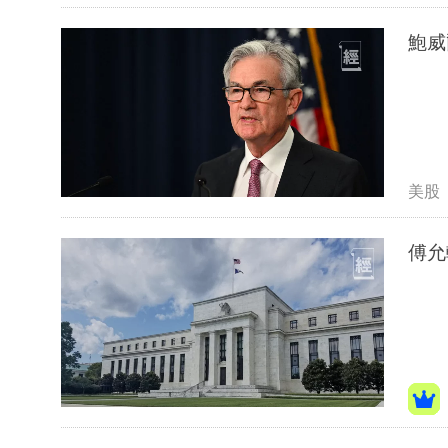
鮑威
美股
傅允