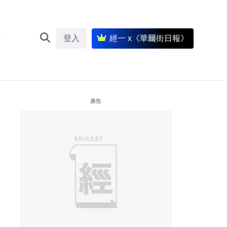
登入
經一 x《華爾街日報》
廣告