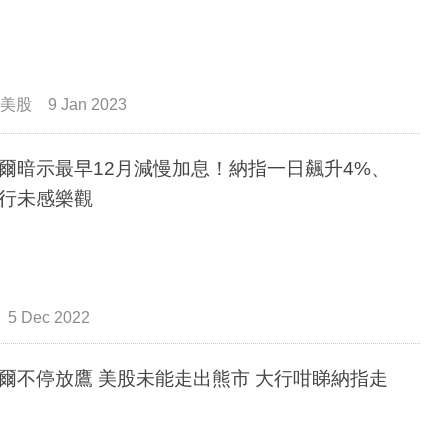
美股
9 Jan 2023
爾暗示最早12月減慢加息！納指一日飆升4%、
行未感樂觀
5 Dec 2022
爾不停放鷹 美股未能走出熊市 大行咁睇納指走