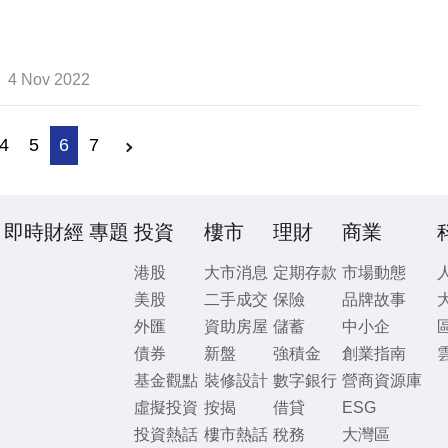
4 Nov 2022
4
5
6
7
即時財經
專題
投資
樓市
理財
商業
港股
大市消息
定期存款
市場動態
美股
二手成交
保險
品牌故事
外匯
資助房屋
儲蓄
中小企
債券
新盤
強積金
創業指南
基金觀點
裝修設計
數字銀行
營商資源庫
虛擬投資
按揭
借貸
ESG
投資熱話
樓市熱話
稅務
大灣區