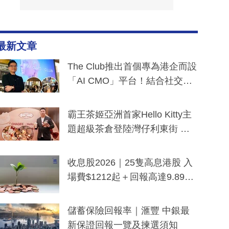
最新文章
The Club推出首個專為港企而設
「AI CMO」平台！結合社交聆
聽與廣東話大模型 助中小企數
分鐘生成「貼地」宣傳短片
霸王茶姬亞洲首家Hello Kitty主
題超級茶倉登陸灣仔利東街 推
出首創「伯爵紅茶色」Hello Kitt
y及香港限定特調系列
收息股2026｜25隻高息港股 入
場費$1212起＋回報高達9.89
厘！持續更新
儲蓄保險回報率｜滙豐 中銀最
新保證回報一覽及揀選須知