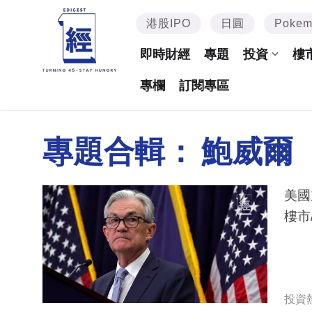
港股IPO
日圓
Poke
即時財經
專題
投資
樓
專欄
訂閱專區
專題合輯：
鮑威爾
美國
樓市
投資