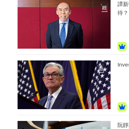
譚新
待？
In
阮靜