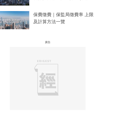
保費徵費｜保監局徵費率 上限
及計算方法一覽
廣告