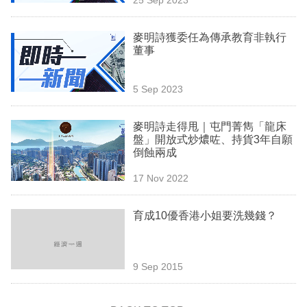
專
區
麥明詩獲委任為傳承教育非執行
董事
5 Sep 2023
麥明詩走得甩｜屯門菁雋「龍床
盤」開放式炒燶咗、持貨3年自願
倒蝕兩成
17 Nov 2022
育成10優香港小姐要洗幾錢？
9 Sep 2015