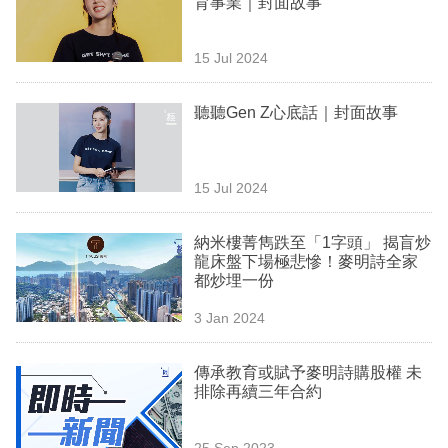
育事業｜封面故事
業
科
15 Jul 2024
技
聽聽Gen Z心底話｜封面故事
職
場
15 Jul 2024
生
活
納米樓菁雋跌至「1字頭」 揭盲炒
龍床盤下場極悲慘！麥明詩全家
時
都炒埋一份
事
3 Jan 2024
專
欄
傳承教育或賦予麥明詩購股權 未
排除再續三年合約
訂
閱
25 Sep 2023