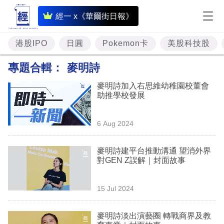
即
經一 x《華爾街日報》
時
財
港股IPO
日圓
Pokemon卡
美股科技股
經
專題合輯：
麥明詩
專
麥明詩加入右思維幼稚園校董會
題
助推學校發展
投
6 Aug 2024
資
樓
麥明詩建平台推動溝通 望消外界
對GEN Z誤解｜封面故事
市
理
15 Jul 2024
財
麥明詩淡出演藝圈 轉戰商界及教
商