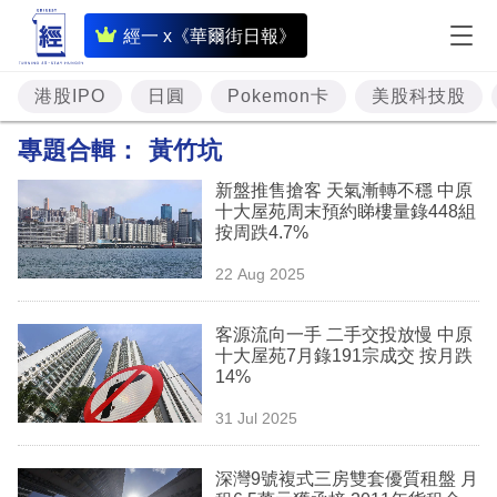
即
經一 x《華爾街日報》
時
財
港股IPO
日圓
Pokemon卡
美股科技股
經
專題合輯：
黃竹坑
專
新盤推售搶客 天氣漸轉不穩 中原
題
十大屋苑周末預約睇樓量錄448組
按周跌4.7%
投
22 Aug 2025
資
樓
客源流向一手 二手交投放慢 中原
十大屋苑7月錄191宗成交 按月跌
市
14%
理
31 Jul 2025
財
深灣9號複式三房雙套優質租盤 月
商