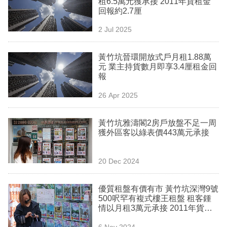
租6.5萬元獲承接 2011年貨租金
業
回報約2.7厘
科
2 Jul 2025
技
黃竹坑晉環開放式戶月租1.88萬
職
元 業主持貨數月即享3.4厘租金回
報
場
26 Apr 2025
生
活
黃竹坑雅濤閣2房戶放盤不足一周
獲外區客以綠表價443萬元承接
時
事
20 Dec 2024
專
欄
優質租盤有價有市 黃竹坑深灣9號
500呎罕有複式樓王租盤 租客鍾
訂
情以月租3萬元承接 2011年貨租
金回報約2.5厘
閱
6 Nov 2024