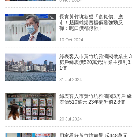
專
區
長實黃竹坑新盤「食糊價」應
市！趙國雄揚言樓價難強勁反
彈：呢口價都係蝕！
10 Oct 2024
綠表客入市黃竹坑雅濤閣做業主 3
房戶綠表價520萬元沽 業主獲利3.
1倍
31 Jul 2024
綠表客入市黃竹坑雅濤閣3房戶 綠
表價510萬元 23年間升值2.8倍
20 Jul 2024
用家看好黃竹坑前景 斥448萬元