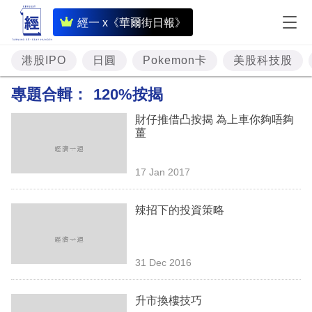
即
經一 x《華爾街日報》
時
財
港股IPO
日圓
Pokemon卡
美股科技股
經
專題合輯：
120%按揭
專
財仔推借凸按揭 為上車你夠唔夠
題
薑
投
17 Jan 2017
資
樓
辣招下的投資策略
市
理
31 Dec 2016
財
升市換樓技巧
商