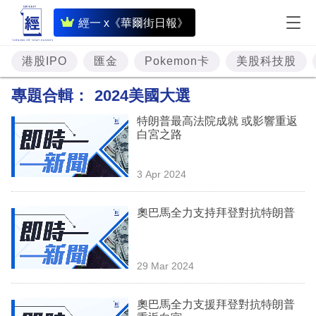
即
經一 x《華爾街日報》
時
財
港股IPO
匯金
Pokemon卡
美股科技股
經
專題合輯：
2024美國大選
專
特朗普最高法院成就 或影響重返
題
白宮之路
投
3 Apr 2024
資
樓
奧巴馬全力支持拜登對抗特朗普
市
理
29 Mar 2024
財
奧巴馬全力支援拜登對抗特朗普
商