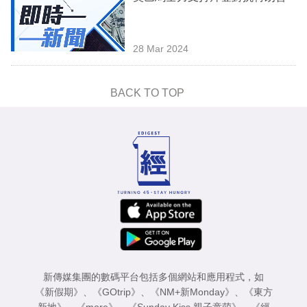
28 Mar 2024
BACK TO TOP
新傳媒集團的數碼平台包括多個網站和應用程式，如
《新假期》
、
《GOtrip》
、
《NM+新Monday》
、
《東方