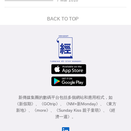
專
區
BACK TO TOP
新傳媒集團的數碼平台包括多個網站和應用程式，如
《新假期》
、
《GOtrip》
、
《NM+新Monday》
、
《東方
新地》
、
《more》
、
《Sunday Kiss 親子童萌》
、
《經
濟一週》
。