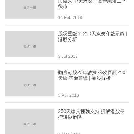
而復失 中美外交、藍籌業績主宰
業
後市
科
14 Feb 2019
技
股災重臨？ 250天線失守啟示錄 |
職
港股分析
場
3 Jul 2018
生
活
翻查港股20年數據 今次回試250
天線 宿命難違 | 港股分析
時
事
3 Apr 2018
專
欄
250天線具極強支持 拆解港股長
揸短炒策略
訂
閱
7 Mar 2018