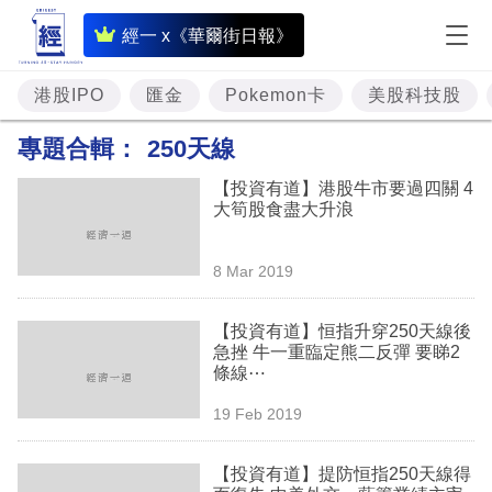
即
經一 x《華爾街日報》
時
財
港股IPO
匯金
Pokemon卡
美股科技股
經
專題合輯：
250天線
專
【投資有道】港股牛市要過四關 4
題
大筍股食盡大升浪
投
8 Mar 2019
資
樓
【投資有道】恒指升穿250天線後
急挫 牛一重臨定熊二反彈 要睇2
市
條線⋯
理
19 Feb 2019
財
【投資有道】提防恒指250天線得
商