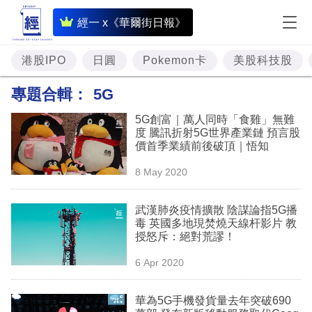
即
經一 x《華爾街日報》
時
財
港股IPO
日圓
Pokemon卡
美股科技股
經
專題合輯：
5G
專
5G創富｜萬人同時「食雞」無難
題
度 騰訊折射5G世界產業鏈 預言股
價首季業績前後破頂｜悟知
投
8 May 2020
資
樓
武漢肺炎疫情擴散 陰謀論指5G播
毒 英國多地現焚燒天線杆影片 教
市
授怒斥：絕對荒謬！
理
6 Apr 2020
財
華為5G手機發貨量去年突破690
商