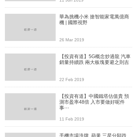
專
區
華為挑機小米 搶智能家電萬億商
機 | 國際視野
26 Mar 2019
【投資有道】5G概念炒過龍 汽車
銷量持續跌 兩大板塊要避之則吉
22 Feb 2019
【投資有道】中國鐵塔估值貴 預
測市盈率48倍 入市要做好呢件
事⋯
11 Feb 2019
手機市場洗牌 蘋果 三星分額跌