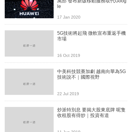
萬部 發布新版移動服務取代Goog
業
le
科
17 Jan 2020
技
5G技術將起飛 微軟宣布重返手機
職
市場
場
16 Oct 2019
生
活
中美科技競賽加劇 越南向華為5G
技術說不｜國際視野
時
事
22 Jul 2019
專
欄
炒派特別息 要揭大股東底牌 呢隻
收租股有得炒｜投資有道
訂
閱
11 Jun 2019