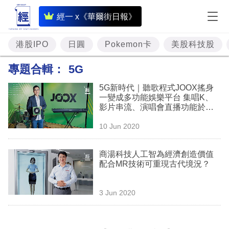
即
經一 x《華爾街日報》
時
財
港股IPO
日圓
Pokemon卡
美股科技股
經
專題合輯：
5G
專
5G新時代｜聽歌程式JOOX搖身
題
一變成多功能娛樂平台 集唱K、
影片串流、演唱會直播功能於一
投
身
10 Jun 2020
資
樓
商湯科技人工智為經濟創造價值
配合MR技術可重現古代境況？
市
理
3 Jun 2020
財
商