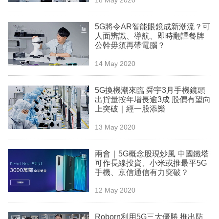
專
區
5G將令AR智能眼鏡成新潮流？可
人面辨識、導航、即時翻譯餐牌
公幹毋須再帶電腦？
14 May 2020
5G換機潮來臨 舜宇3月手機鏡頭
出貨量按年增長逾3成 股價有望向
上突破｜經一股添樂
13 May 2020
兩會｜5G概念股現炒風 中國鐵塔
可作長線投資、小米或推最平5G
手機、京信通信有力突破？
12 May 2020
Roborn利用5G三大優勝 推出防