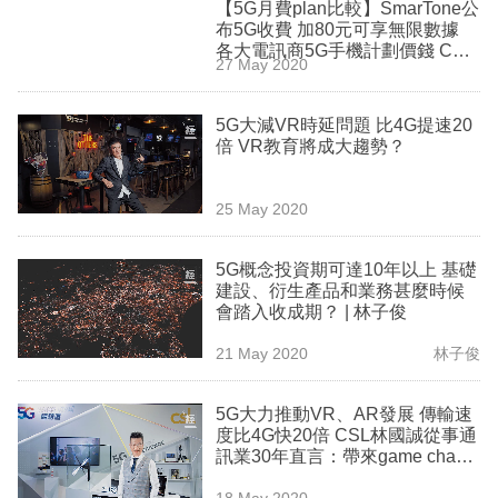
【5G月費plan比較】SmarTone公
業
布5G收費 加80元可享無限數據
各大電訊商5G手機計劃價錢 CS
科
27 May 2020
L、1010、中國移動、3HK邊間最
抵？
技
5G大減VR時延問題 比4G提速20
職
倍 VR教育將成大趨勢？
場
25 May 2020
生
活
5G概念投資期可達10年以上 基礎
建設、衍生產品和業務甚麼時候
時
會踏入收成期？ | 林子俊
事
21 May 2020
林子俊
專
欄
5G大力推動VR、AR發展 傳輸速
度比4G快20倍 CSL林國誠從事通
訂
訊業30年直言：帶來game chang
e！
閱
18 May 2020