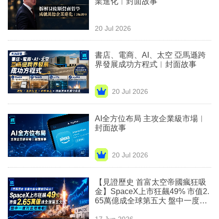
業進化︳封面故事
業
科
20 Jul 2026
技
書店、電商、AI、太空 亞馬遜跨
職
界發展成功方程式︳封面故事
場
20 Jul 2026
生
活
AI全方位布局 主攻企業級市場︳
封面故事
時
事
20 Jul 2026
專
欄
【見證歷史 首富太空帝國瘋狂吸
金】SpaceX上市狂飆49% 市值2.
訂
65萬億成全球第五大 盤中一度打
贏埋微軟
閱
17 Jun 2026