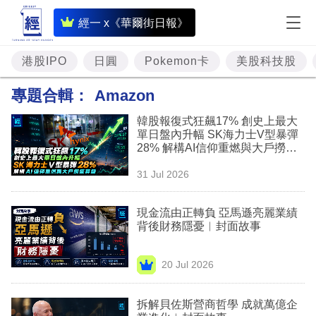
即
經一 x《華爾街日報》
時
財
港股IPO
日圓
Pokemon卡
美股科技股
經
專題合輯：
Amazon
專
韓股報復式狂飆17% 創史上最大
題
單日盤內升幅 SK海力士V型暴彈
28% 解構AI信仰重燃與大戶撈底
投
算盤
31 Jul 2026
資
樓
現金流由正轉負 亞馬遜亮麗業績
背後財務隱憂︳封面故事
市
理
20 Jul 2026
財
拆解貝佐斯營商哲學 成就萬億企
商