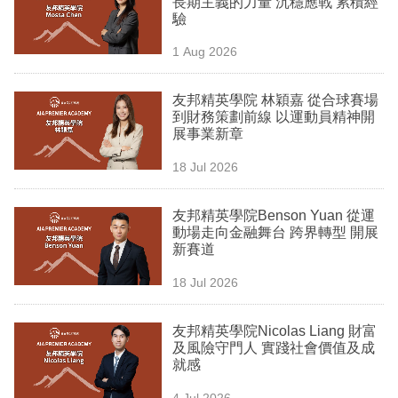
長期主義的力量 沉穩應戰 累積經
業
驗
科
1 Aug 2026
技
友邦精英學院 林穎嘉 從合球賽場
職
到財務策劃前線 以運動員精神開
展事業新章
場
18 Jul 2026
生
活
友邦精英學院Benson Yuan 從運
動場走向金融舞台 跨界轉型 開展
時
新賽道
事
18 Jul 2026
專
欄
友邦精英學院Nicolas Liang 財富
及風險守門人 實踐社會價值及成
訂
就感
閱
4 Jul 2026