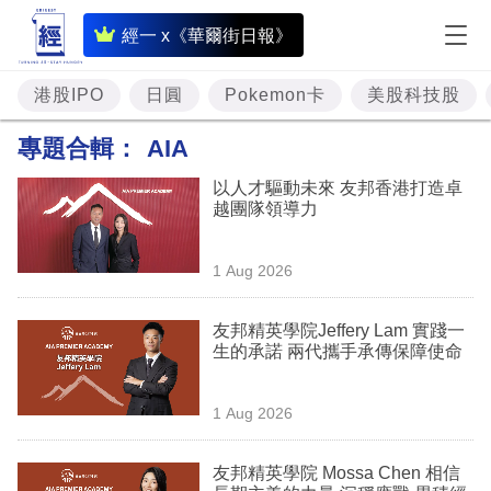
即
經一 x《華爾街日報》
時
財
港股IPO
日圓
Pokemon卡
美股科技股
經
專題合輯：
AIA
專
以人才驅動未來 友邦香港打造卓
題
越團隊領導力
投
1 Aug 2026
資
樓
友邦精英學院Jeffery Lam 實踐一
生的承諾 兩代攜手承傳保障使命
市
理
1 Aug 2026
財
友邦精英學院 Mossa Chen 相信
商