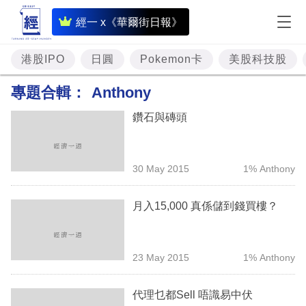
即
經一 x《華爾街日報》
時
財
港股IPO
日圓
Pokemon卡
美股科技股
經
專題合輯：
Anthony
專
鑽石與磚頭
題
投
30 May 2015
1% Anthony
資
樓
月入15,000 真係儲到錢買樓？
市
理
23 May 2015
1% Anthony
財
代理乜都Sell 唔識易中伏
商