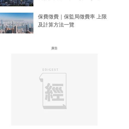
保費徵費｜保監局徵費率 上限
及計算方法一覽
廣告