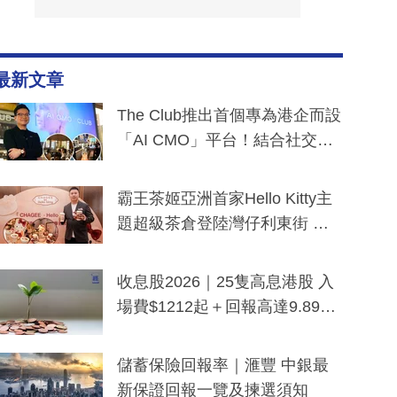
最新文章
The Club推出首個專為港企而設
「AI CMO」平台！結合社交聆
聽與廣東話大模型 助中小企數
分鐘生成「貼地」宣傳短片
霸王茶姬亞洲首家Hello Kitty主
題超級茶倉登陸灣仔利東街 推
出首創「伯爵紅茶色」Hello Kitt
y及香港限定特調系列
收息股2026｜25隻高息港股 入
場費$1212起＋回報高達9.89
厘！持續更新
儲蓄保險回報率｜滙豐 中銀最
新保證回報一覽及揀選須知