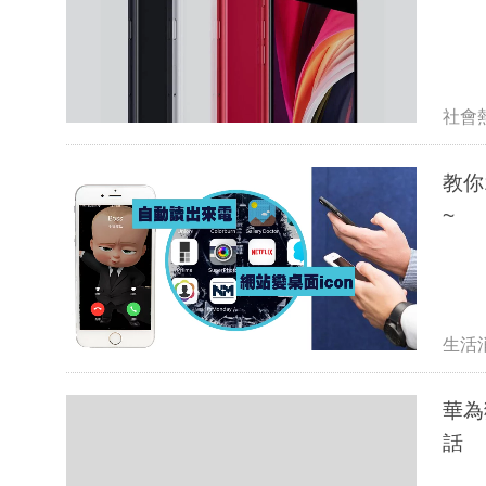
社會
教你15
~
生活
華為
話