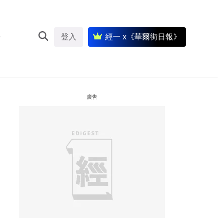
登入
經一 x《華爾街日報》
廣告