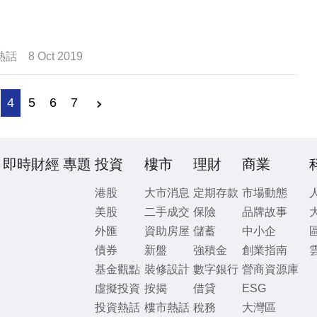
熱話
8 Oct 2019
4
5
6
7
即時財經
專題
投資
樓市
理財
商業
港股
大市消息
定期存款
市場動態
美股
二手成交
保險
品牌故事
外匯
資助房屋
儲蓄
中小企
債券
新盤
強積金
創業指南
基金觀點
裝修設計
數字銀行
營商資源庫
虛擬投資
按揭
借貸
ESG
投資熱話
樓市熱話
稅務
大灣區