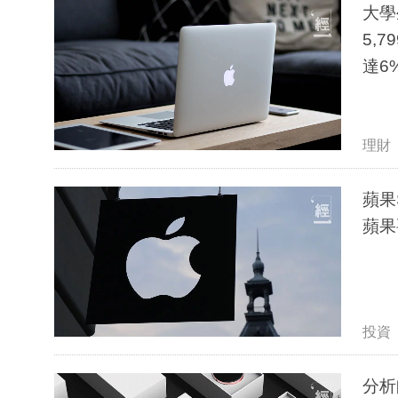
大學生
5,
達6
理財
蘋果
蘋果
投資
分析