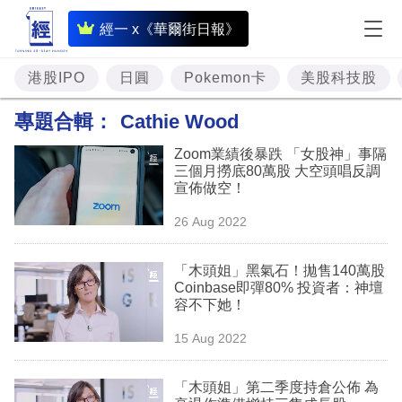
即
經一 x《華爾街日報》
時
財
港股IPO
日圓
Pokemon卡
美股科技股
經
專題合輯：
Cathie Wood
專
Zoom業績後暴跌 「女股神」事隔
題
三個月撈底80萬股 大空頭唱反調
宣佈做空！
投
26 Aug 2022
資
樓
「木頭姐」黑氣石！拋售140萬股
Coinbase即彈80% 投資者：神壇
市
容不下她！
理
15 Aug 2022
財
「木頭姐」第二季度持倉公佈 為
商