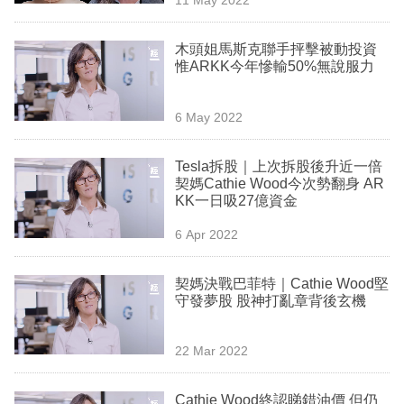
專
區
木頭姐馬斯克聯手抨擊被動投資
惟ARKK今年慘輸50%無說服力
6 May 2022
Tesla拆股｜上次拆股後升近一倍
契媽Cathie Wood今次勢翻身 AR
KK一日吸27億資金
6 Apr 2022
契媽決戰巴菲特｜Cathie Wood堅
守發夢股 股神打亂章背後玄機
22 Mar 2022
Cathie Wood終認睇錯油價 但仍