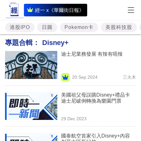
即
經一 x《華爾街日報》
時
財
港股IPO
日圓
Pokemon卡
美股科技股
經
專題合輯：
Disney+
專
迪士尼業務發展 有辣有唔辣
題
投
20 Sep 2024
三火木
資
樓
美國祖父母誤購Disney+禮品卡
迪士尼破例轉換為樂園門票
市
理
29 Dec 2023
財
國泰航空首家引入Disney+內容
商