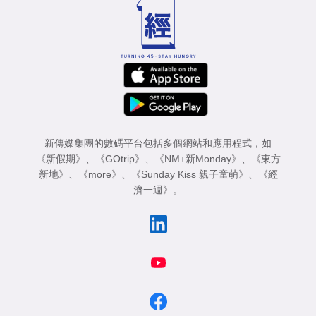
專
區
新傳媒集團的數碼平台包括多個網站和應用程式，如
《新假期》
、
《GOtrip》
、
《NM+新Monday》
、
《東方
新地》
、
《more》
、
《Sunday Kiss 親子童萌》
、
《經
濟一週》
。