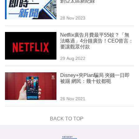
創亞太區新紀錄
業
科
28 Nov 2023
技
Netflix廣告月費最平55蚊？「無
職
法略過」4分鐘廣告！CEO曾言：
要讓觀眾付款
場
29 Aug 2022
生
活
Disney+夾Plan騙局 夾錢一日即
被踢 網民：幾十蚊都呃
時
事
26 Nov 2021
專
欄
BACK TO TOP
訂
閱