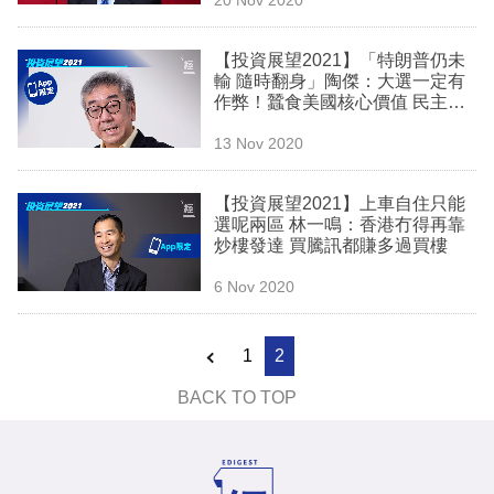
專
區
【投資展望2021】「特朗普仍未
輸 隨時翻身」陶傑：大選一定有
作弊！蠶食美國核心價值 民主黨
放任非法移民導致烏煙瘴氣
13 Nov 2020
【投資展望2021】上車自住只能
選呢兩區 林一鳴：香港冇得再靠
炒樓發達 買騰訊都賺多過買樓
6 Nov 2020
1
2
BACK TO TOP