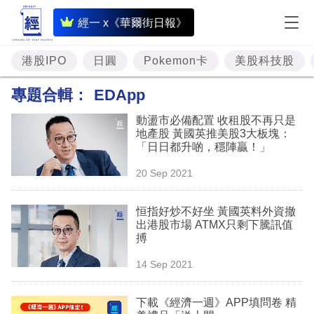
即
經一 x《華爾街日報》
時
財
港股IPO
日圓
Pokemon卡
美股科技股
經
專題合輯：
EDApp
專
動盪市必備配置 收租股不再只是
題
地產股 黃國英推美股3大板塊：
「日日都升啲，穩陣贏！」
投
20 Sep 2021
資
樓
恒指好炒不好坐 黃國英料外資撤
出港股市場 ATMX只剩下騰訊值
市
搏
理
14 Sep 2021
財
下載《經濟一週》APP填問卷 精
商