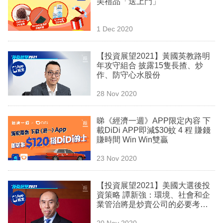
美禮品「送上門」
業
科
1 Dec 2020
技
【投資展望2021】黃國英教路明
職
年攻守組合 披露15隻長揸、炒
作、防守心水股份
場
28 Nov 2020
生
活
睇《經濟一週》APP限定內容 下
載DiDi APP即減$30蚊 4 程 賺錢
時
賺時間 Win Win雙贏
事
23 Nov 2020
專
欄
【投資展望2021】美國大選後投
資策略 譚新強：環境、社會和企
訂
業管治將是炒賣公司的必要考慮
條件
閱
20 Nov 2020