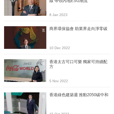
線 帶領內地ESG潮流
業
科
8 Jan 2023
技
商界環保協會 助業界走向淨零碳
職
場
10 Dec 2022
生
活
香港太古可口可樂 獨家可持續配
方
時
事
5 Nov 2022
專
欄
香港綠色建築週 推動2050碳中和
訂
閱
15 Oct 2022