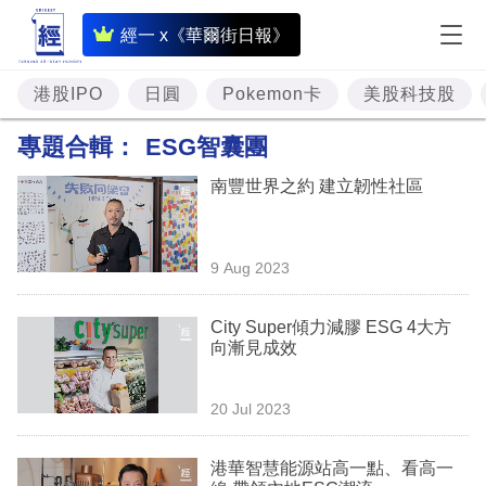
即
經一 x《華爾街日報》
時
財
港股IPO
日圓
Pokemon卡
美股科技股
經
專題合輯：
ESG智囊團
專
南豐世界之約 建立韌性社區
題
投
9 Aug 2023
資
樓
City Super傾力減膠 ESG 4大方
向漸見成效
市
理
20 Jul 2023
財
港華智慧能源站高一點、看高一
商