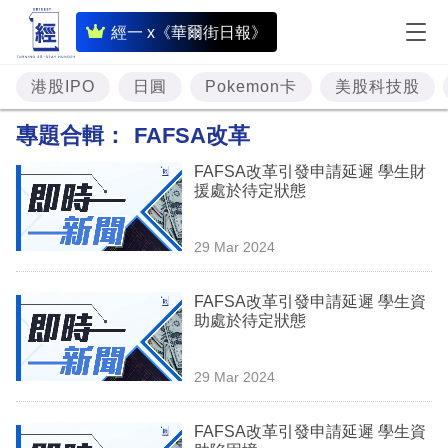
即
經一 x《華爾街日報》
時
財
港股IPO
日圓
Pokemon卡
美股科技股
經
專題合輯：
FAFSA改革
專
FAFSA改革引發申請延遲 學生財
題
援處於待定狀態
投
29 Mar 2024
資
樓
FAFSA改革引發申請延遲 學生資
助處於待定狀態
市
理
29 Mar 2024
財
FAFSA改革引發申請延遲 學生資
商