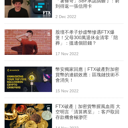
「薯條哥」SBF承認搞砸了：窮
業
到得返一張信用卡
科
2 Dec 2022
技
股壇不孝子炒虛幣慘遇FTX爆
職
煲！父母300萬退休金清零「陪
葬」：搵邊個賠錢？
場
17 Nov 2022
生
活
幣安獨家回應｜FTX破產對加密
貨幣的連鎖效應：區塊鏈技術不
時
會消失！
事
15 Nov 2022
專
欄
FTX破產｜加密貨幣腥風血雨 大
空明言「清算將至」：客戶取回
訂
存款機會極渺茫
閱
14 Nov 2022