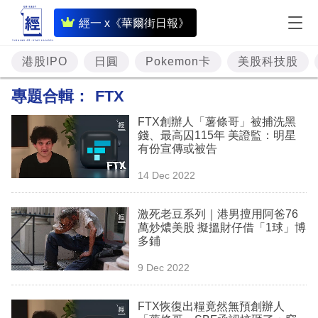
即
經一 x《華爾街日報》
時
財
港股IPO
日圓
Pokemon卡
美股科技股
經
專題合輯：
FTX
專
FTX創辦人「薯條哥」被捕洗黑
題
錢、最高囚115年 美證監：明星
有份宣傳或被告
投
14 Dec 2022
資
樓
激死老豆系列｜港男擅用阿爸76
萬炒燶美股 擬搵財仔借「1球」博
市
多鋪
理
9 Dec 2022
財
FTX恢復出糧竟然無預創辦人
商